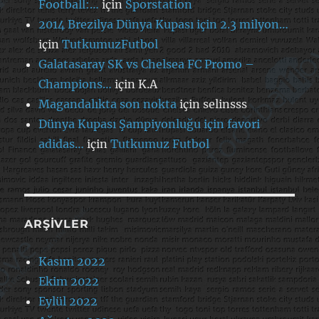
Football:…
için
Sporstation
2014 Brezilya Dünya Kupası için 2.3 milyon…
için
TutkumuzFutbol
Galatasaray SK vs Chelsea FC Promo –
Champions…
için
K.A
Magandalıkta son nokta
için
selinsss
Dünya Kupası Şampiyonluğu için favori
adidas…
için
Tutkumuz Futbol
ARŞIVLER
Kasım 2022
Ekim 2022
Eylül 2022