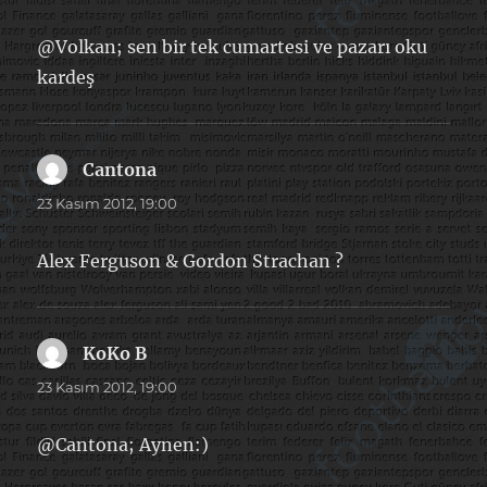
@Volkan; sen bir tek cumartesi ve pazarı oku
kardeş
Cantona
dedi
ki:
23 Kasım 2012, 19:00
Alex Ferguson & Gordon Strachan ?
KoKo B
dedi
ki:
23 Kasım 2012, 19:00
@Cantona; Aynen:)