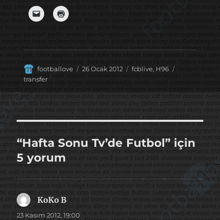
Yazar
Yayın
Kategoriler
Etiketler
footballove
26 Ocak 2012
fcblive
,
H96
tarihi
transfer
“Hafta Sonu Tv’de Futbol” için
5 yorum
KoKo B
dedi
ki:
23 Kasım 2012, 19:00