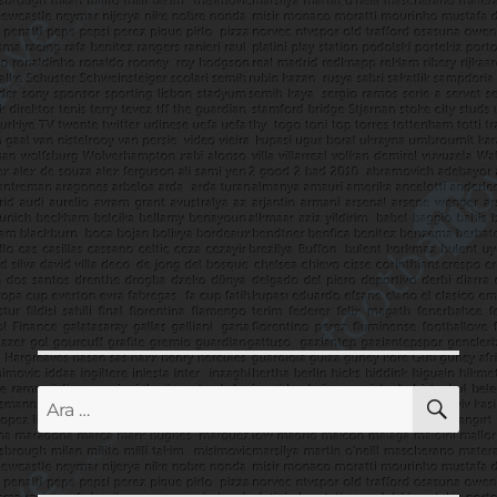
AR
Ara: