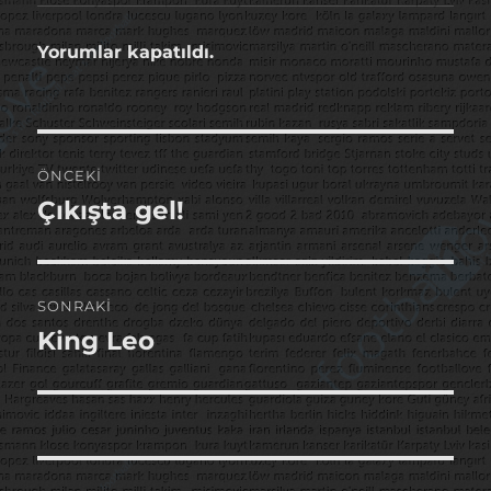
Yorumlar kapatıldı.
Yazı
ÖNCEKI
gezinmesi
Çıkışta gel!
Önceki
yazı:
SONRAKI
King Leo
Sonraki
yazı: