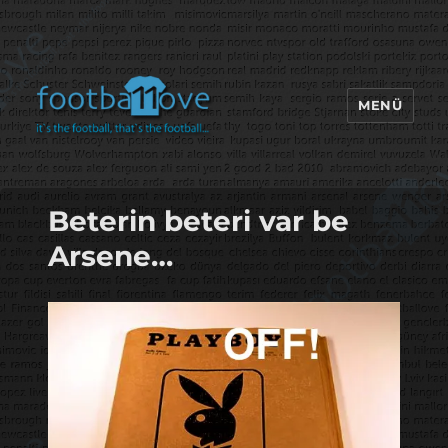
MENÜ
footbaLLove
Beterin beteri var be
Arsene…