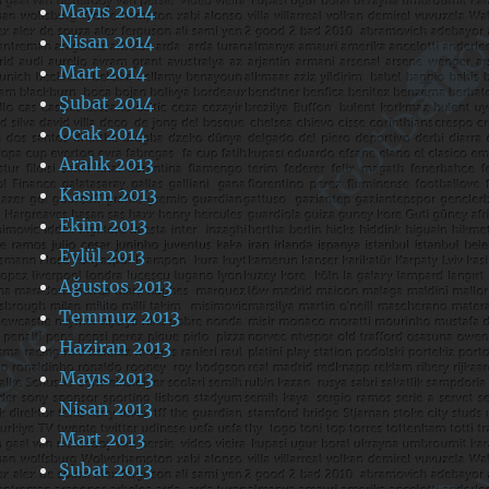
Mayıs 2014
Nisan 2014
Mart 2014
Şubat 2014
Ocak 2014
Aralık 2013
Kasım 2013
Ekim 2013
Eylül 2013
Ağustos 2013
Temmuz 2013
Haziran 2013
Mayıs 2013
Nisan 2013
Mart 2013
Şubat 2013