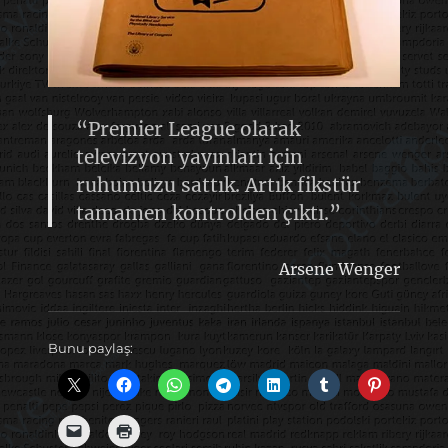
“Premier League olarak
televizyon yayınları için
ruhumuzu sattık. Artık fikstür
tamamen kontrolden çıktı.”
Arsene Wenger
Bunu paylaş: