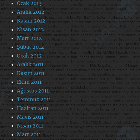
Ocak 2013
Aralık 2012
Kasım 2012
Nisan 2012
Mart 2012
Şubat 2012
Ocak 2012
Aralık 2011
Kasım 2011
Ekim 2011
Ağustos 2011
Temmuz 2011
Haziran 2011
Mayıs 2011
Nisan 2011
Mart 2011