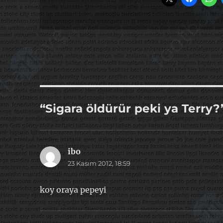
“Sigara öldürür peki ya Terry?
ibo
dedi
23 Kasım 2012, 18:59
ki:
koy oraya pepeyi