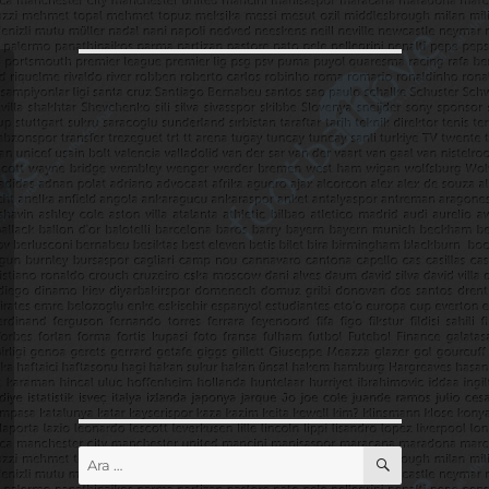
ARA
Ara: