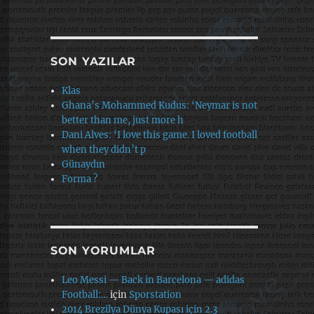
SON YAZILAR
Klas
Ghana’s Mohammed Kudus: ‘Neymar is not
better than me, just more h
Dani Alves: ‘I love this game. I loved football
when they didn’t p
Günaydın
Forma ?
SON YORUMLAR
Leo Messi — Back in Barcelona — adidas
Football:…
için
Sporstation
2014 Brezilya Dünya Kupası için 2.3