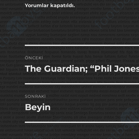
Yorumlar kapatıldı.
Yazı
ÖNCEKI
gezinmesi
The Guardian; “Phil Jones
Önceki
yazı:
SONRAKI
Beyin
Sonraki
yazı: