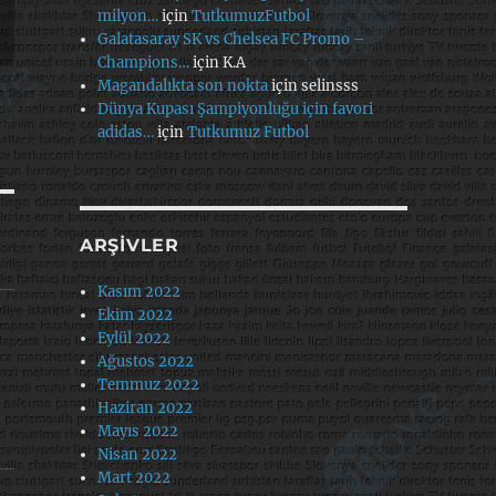
milyon…
için
TutkumuzFutbol
Galatasaray SK vs Chelsea FC Promo –
Champions…
için
K.A
Magandalıkta son nokta
için
selinsss
Dünya Kupası Şampiyonluğu için favori
adidas…
için
Tutkumuz Futbol
ARŞIVLER
Kasım 2022
Ekim 2022
Eylül 2022
Ağustos 2022
Temmuz 2022
Haziran 2022
Mayıs 2022
Nisan 2022
Mart 2022