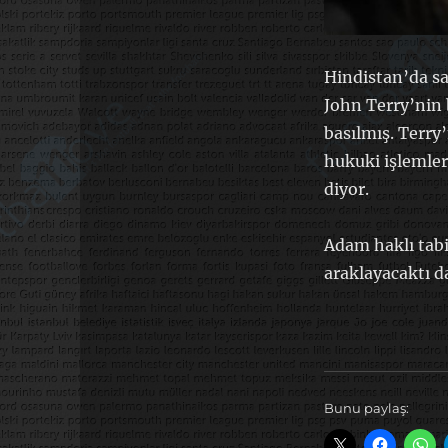
Hindistan’da sa
John Terry’nin b
basılmış. Terry’
hukuki işlemler
diyor.
Adam haklı tabi
araklayacaktı d
Bunu paylaş: