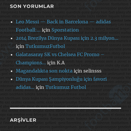
SON YORUMLAR
Leo Messi — Back in Barcelona — adidas
Football:…
için
Sporstation
2014 Brezilya Dünya Kupası için 2.3 milyon…
için
TutkumuzFutbol
Galatasaray SK vs Chelsea FC Promo –
Champions…
için
K.A
Magandalıkta son nokta
için
selinsss
Dünya Kupası Şampiyonluğu için favori
adidas…
için
Tutkumuz Futbol
ARŞIVLER