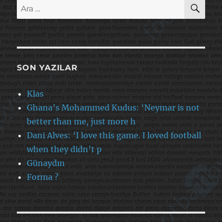
AR
Ara:
SON YAZILAR
Klas
Ghana’s Mohammed Kudus: ‘Neymar is not
better than me, just more h
Dani Alves: ‘I love this game. I loved football
when they didn’t p
Günaydın
Forma ?