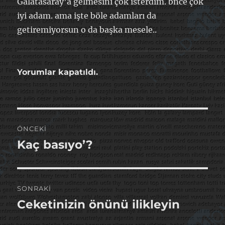
Galatasaray’a gelmesini çok isterdim. bnce çok
iyi adam. ama işte böle adamları da
getiremiyorsun o da başka mesele..
Yorumlar kapatıldı.
Yazı
ÖNCEKI
gezinmesi
Kaç basıyo’?
Önceki
yazı:
SONRAKI
Ceketinizin önünü ilikleyin
Sonraki
yazı: