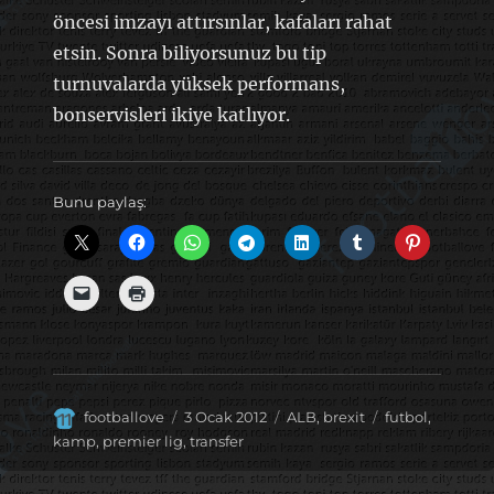
öncesi imzayı attırsınlar, kafaları rahat
etsin. Sonra biliyorsunuz bu tip
turnuvalarda yüksek performans,
bonservisleri ikiye katlıyor.
Bunu paylaş:
Yazar
Yayın
Kategoriler
Etiketler
footballove
3 Ocak 2012
ALB
,
brexit
futbol
,
tarihi
kamp
,
premier lig
,
transfer