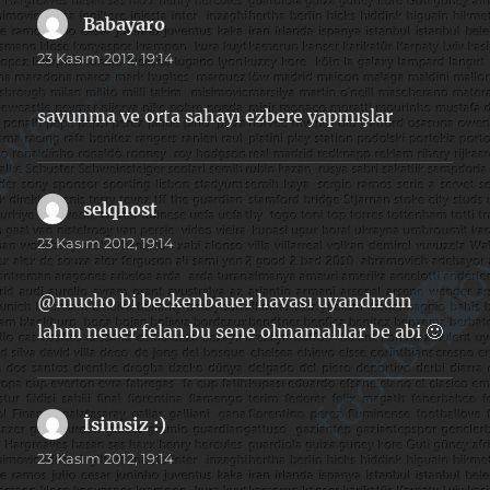
Babayaro
dedi
ki:
23 Kasım 2012, 19:14
savunma ve orta sahayı ezbere yapmışlar
selqhost
dedi
ki:
23 Kasım 2012, 19:14
@mucho bi beckenbauer havası uyandırdın
lahm neuer felan.bu sene olmamalılar be abi 🙂
İsimsiz :)
dedi
ki:
23 Kasım 2012, 19:14