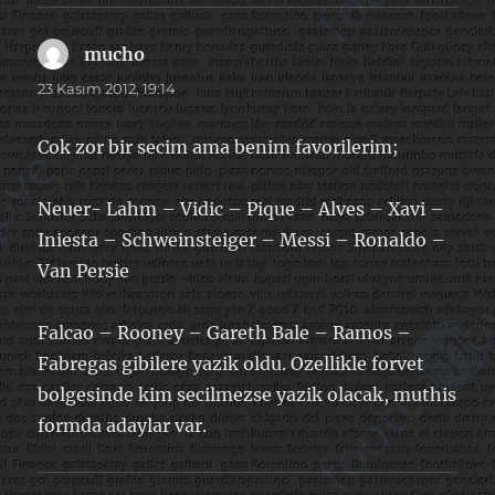
mucho
dedi
ki:
23 Kasım 2012, 19:14
Cok zor bir secim ama benim favorilerim;
Neuer- Lahm – Vidic – Pique – Alves – Xavi –
Iniesta – Schweinsteiger – Messi – Ronaldo –
Van Persie
Falcao – Rooney – Gareth Bale – Ramos –
Fabregas gibilere yazik oldu. Ozellikle forvet
bolgesinde kim secilmezse yazik olacak, muthis
formda adaylar var.