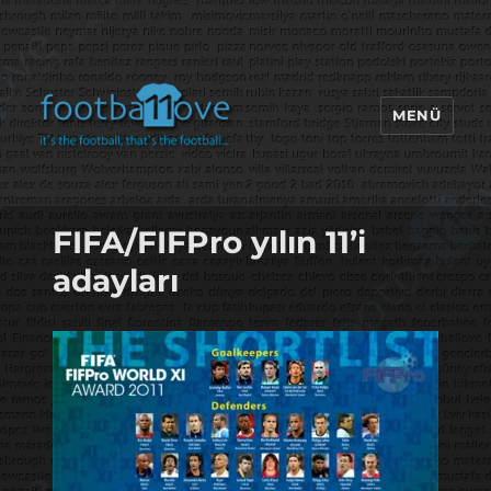
MENÜ
footbaLLove
FIFA/FIFPro yılın 11’i
adayları