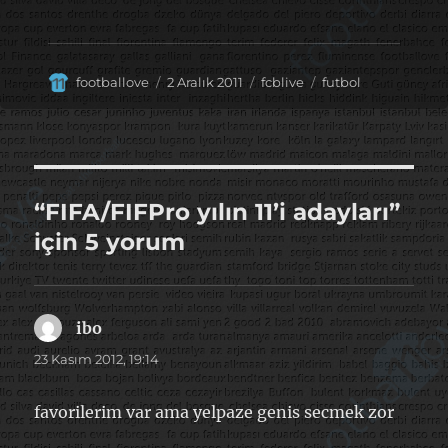
Yazar
Yayın
Kategoriler
Etiketler
footballove
2 Aralık 2011
fcblive
futbol
tarihi
“FIFA/FIFPro yılın 11’i adayları”
için 5 yorum
ibo
dedi
ki:
23 Kasım 2012, 19:14
favorilerim var ama yelpaze genis secmek zor