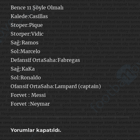
Bence 11 Şöyle Olmalı
Kalede:Casillas
Stoper:Pique
Storper:Vidic
Sağ:Ramos
Sol:Marcelo
Defansif OrtaSaha:Fabregas
Sağ:KaKa
Sol:Ronaldo
Ofansif OrtaSaha:Lampard (captain)
Forvet : Messi
Forvet :Neymar
Yorumlar kapatıldı.