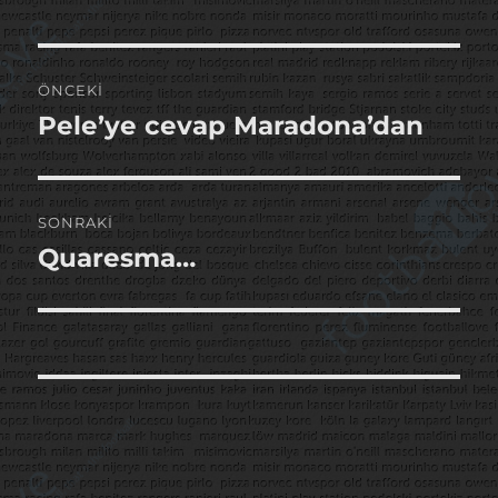
Yazı
ÖNCEKI
gezinmesi
Pele’ye cevap Maradona’dan
Önceki
yazı:
SONRAKI
Quaresma…
Sonraki
yazı: