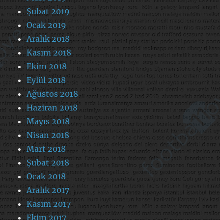
Şubat 2019
Ocak 2019
Aralık 2018
Kasım 2018
Ekim 2018
Eylül 2018
Ağustos 2018
Haziran 2018
Mayıs 2018
Nisan 2018
Mart 2018
Şubat 2018
Ocak 2018
Aralık 2017
Kasım 2017
Ekim 2017