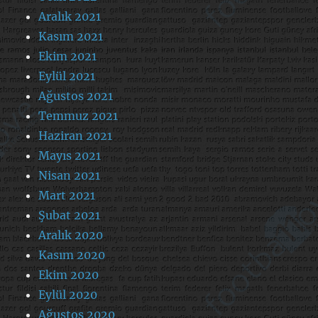
Aralık 2021
Kasım 2021
Ekim 2021
Eylül 2021
Ağustos 2021
Temmuz 2021
Haziran 2021
Mayıs 2021
Nisan 2021
Mart 2021
Şubat 2021
Aralık 2020
Kasım 2020
Ekim 2020
Eylül 2020
Ağustos 2020