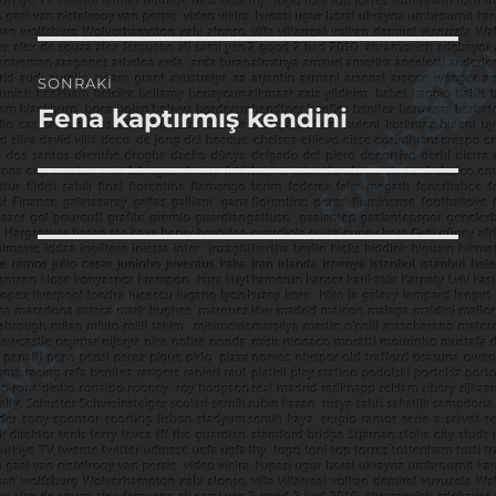
yazı:
SONRAKI
Fena kaptırmış kendini
Sonraki
yazı: