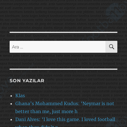
AR
Ara:
SON YAZILAR
Klas
Ghana’s Mohammed Kudus: ‘Neymar is not
better than me, just more h
Dani Alves: ‘I love this game. I loved football