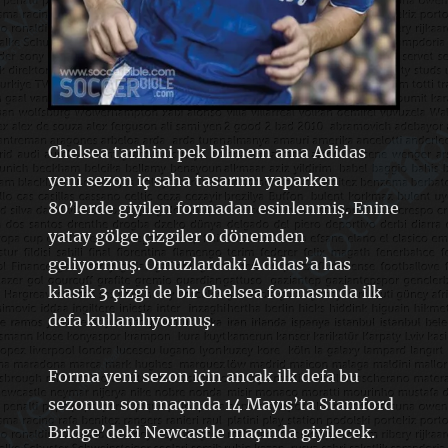
Chelsea tarihini pek bilmem ama Adidas
yeni sezon iç saha tasarımı yaparken
80’lerde giyilen formadan esinlenmiş. Enine
yatay gölge çizgiler o dönemden
geliyormuş. Omuzlardaki Adidas’a has
klasik 3 çizgi de bir Chelsea formasında ilk
defa kullanılıyormuş.
Forma yeni sezon için ancak ilk defa bu
sezonun son maçında 14 Mayıs’ta Stamford
Bridge’deki Newcastle maçında giyilecek.