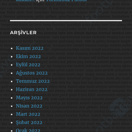
ARŞIVLER
Kasım 2022
Ekim 2022
Eylül 2022
Ağustos 2022
Temmuz 2022
Haziran 2022
Mayıs 2022
Nisan 2022
Mart 2022
Şubat 2022
Ocak 2022