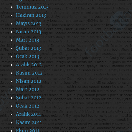
Temmuz 2013
Haziran 2013
Mayıs 2013
Nisan 2013
Mart 2013
Şubat 2013
Ocak 2013
Aralık 2012
Kasım 2012
Nisan 2012
Mart 2012
Şubat 2012
Ocak 2012
Aralık 2011
Kasım 2011
Ekim 2011