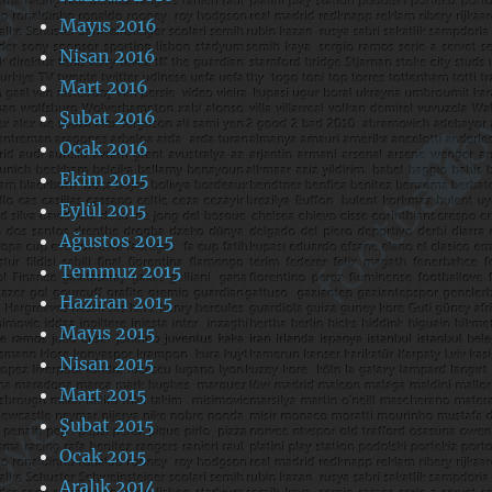
Mayıs 2016
Nisan 2016
Mart 2016
Şubat 2016
Ocak 2016
Ekim 2015
Eylül 2015
Ağustos 2015
Temmuz 2015
Haziran 2015
Mayıs 2015
Nisan 2015
Mart 2015
Şubat 2015
Ocak 2015
Aralık 2014