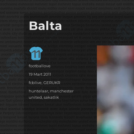
it's the football, that's the football…
footbaLLove
Balta
Yazar
footballove
Yayın
19 Mart 2011
tarihi
Kategoriler
fcblive
,
GERUKR
Etiketler
huntelaar
,
manchester
united
,
sakatlik