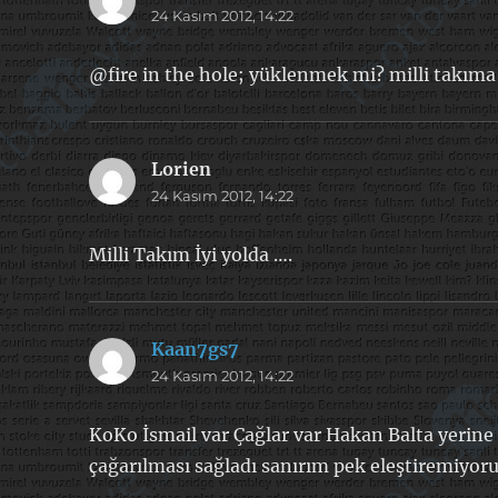
24 Kasım 2012, 14:22
ki:
@fire in the hole; yüklenmek mi? milli takıma
Lorien
dedi
24 Kasım 2012, 14:22
ki:
Milli Takım İyi yolda ….
Kaan7gs7
dedi
24 Kasım 2012, 14:22
ki:
KoKo İsmail var Çağlar var Hakan Balta yerine
çağarılması sağladı sanırım pek eleştiremiyor