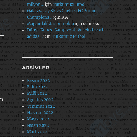
milyon…
için
TutkumuzFutbol
Galatasaray SK vs Chelsea FC Promo –
Champions…
için
K.A
Magandalıkta son nokta
için
selinsss
Dünya Kupası Şampiyonluğu için favori
adidas…
için
Tutkumuz Futbol
ARŞIVLER
Kasım 2022
Ekim 2022
Eylül 2022
am
Ağustos 2022
Temmuz 2022
Haziran 2022
Mayıs 2022
Nisan 2022
Mart 2022