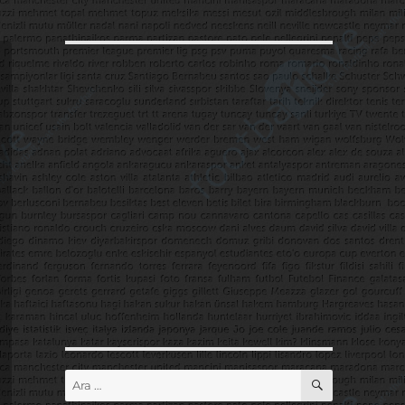
ARA
Ara: