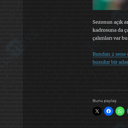
Sezonun açık ar
kadrosuna da ça
çalımları var bu
Bundan 2 sene ö
bozulur bir ad
Bunu paylaş: