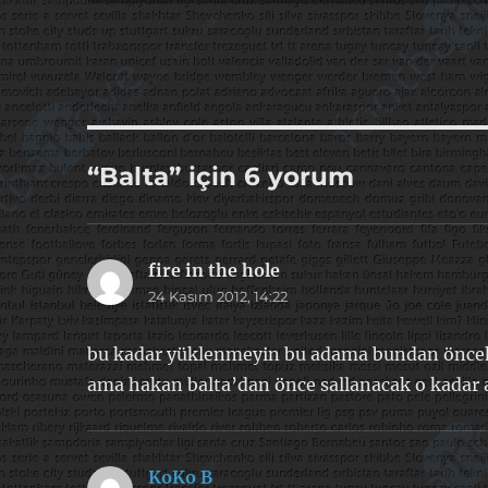
“Balta” için 6 yorum
fire in the hole
dedi
24 Kasım 2012, 14:22
ki:
bu kadar yüklenmeyin bu adama bundan önceki
ama hakan balta’dan önce sallanacak o kadar a
KoKo B
dedi