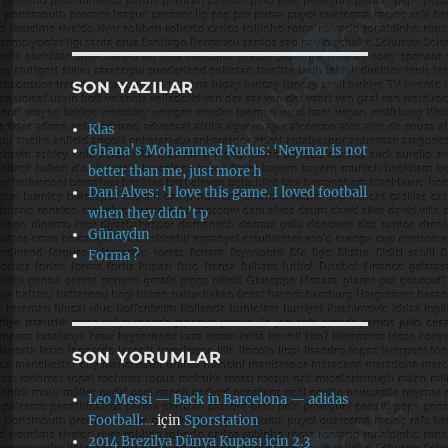
SON YAZILAR
Klas
Ghana’s Mohammed Kudus: ‘Neymar is not
better than me, just more h
Dani Alves: ‘I love this game. I loved football
when they didn’t p
Günaydın
Forma ?
SON YORUMLAR
Leo Messi — Back in Barcelona — adidas
Football:…
için
Sporstation
2014 Brezilya Dünya Kupası için 2.3