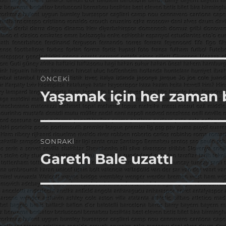
Yazı
ÖNCEKI
gezinmesi
Yaşamak için her zaman b
Önceki
yazı:
SONRAKI
Gareth Bale uzattı
Sonraki
yazı: