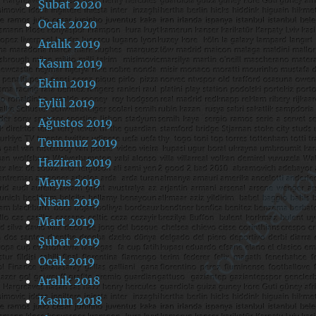
Şubat 2020
Ocak 2020
Aralık 2019
Kasım 2019
Ekim 2019
Eylül 2019
Ağustos 2019
Temmuz 2019
Haziran 2019
Mayıs 2019
Nisan 2019
Mart 2019
Şubat 2019
Ocak 2019
Aralık 2018
Kasım 2018