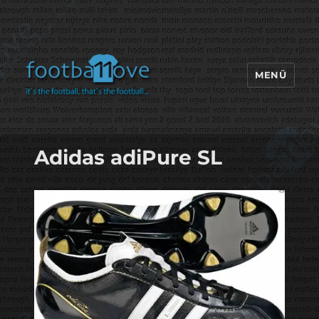
MENÜ
footbaLLove
Adidas adiPure SL