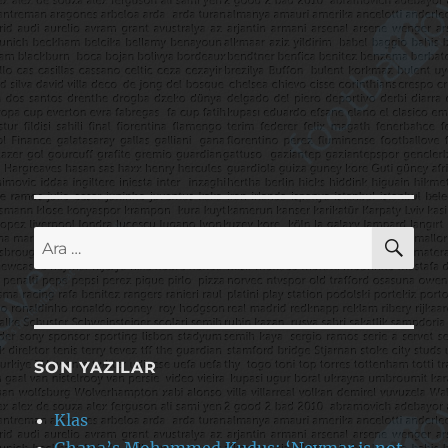
AR
Ara:
SON YAZILAR
Klas