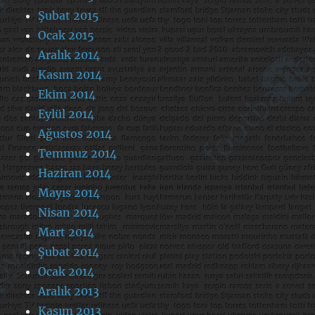
Şubat 2015
Ocak 2015
Aralık 2014
Kasım 2014
Ekim 2014
Eylül 2014
Ağustos 2014
Temmuz 2014
Haziran 2014
Mayıs 2014
Nisan 2014
Mart 2014
Şubat 2014
Ocak 2014
Aralık 2013
Kasım 2013