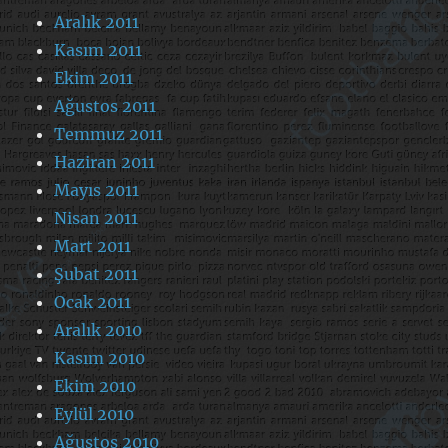
Aralık 2011
Kasım 2011
Ekim 2011
Ağustos 2011
Temmuz 2011
Haziran 2011
Mayıs 2011
Nisan 2011
Mart 2011
Şubat 2011
Ocak 2011
Aralık 2010
Kasım 2010
Ekim 2010
Eylül 2010
Ağustos 2010