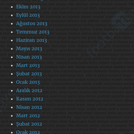
Ekim 2013
Eylül 2013
Ağustos 2013
Temmuz 2013
Haziran 2013
Mayıs 2013
Nisan 2013
Mart 2013
Şubat 2013
Ocak 2013
Aralık 2012
Kasım 2012
Nisan 2012
Mart 2012
Şubat 2012
Ocak 2012