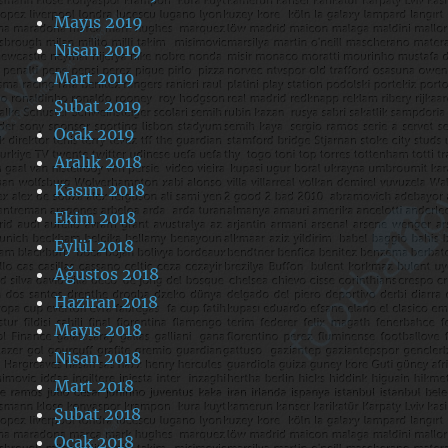
Mayıs 2019
Nisan 2019
Mart 2019
Şubat 2019
Ocak 2019
Aralık 2018
Kasım 2018
Ekim 2018
Eylül 2018
Ağustos 2018
Haziran 2018
Mayıs 2018
Nisan 2018
Mart 2018
Şubat 2018
Ocak 2018