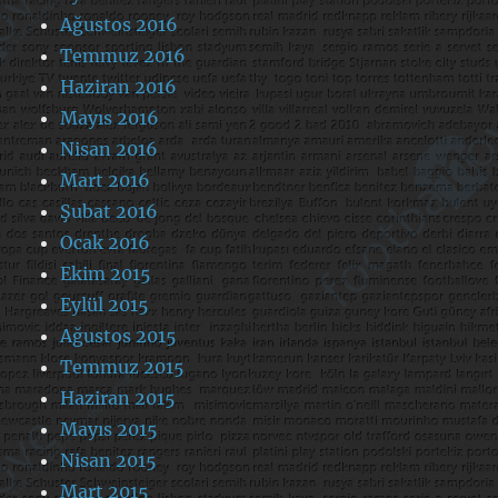
Ağustos 2016
Temmuz 2016
Haziran 2016
Mayıs 2016
Nisan 2016
Mart 2016
Şubat 2016
Ocak 2016
Ekim 2015
Eylül 2015
Ağustos 2015
Temmuz 2015
Haziran 2015
Mayıs 2015
Nisan 2015
Mart 2015