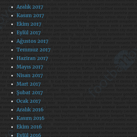
Aralık 2017
Kasım 2017
Ekim 2017
Eylül 2017
Ağustos 2017
Temmuz 2017
Haziran 2017
Mayıs 2017
Nisan 2017
Mart 2017
Şubat 2017
Ocak 2017
Aralık 2016
Kasım 2016
Ekim 2016
Eylül 2016