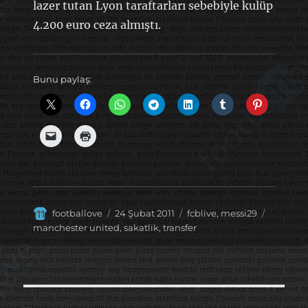
lazer tutan Lyon taraftarları sebebiyle kulüp
4.200 euro ceza almıştı.
Bunu paylaş:
Yazar
Yayın
Kategoriler
Etiketler
footballove
24 Şubat 2011
fcblive
,
messi29
tarihi
manchester united
,
sakatlik
,
transfer
Yazı