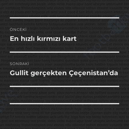
Yazı
ÖNCEKI
gezinmesi
En hızlı kırmızı kart
Önceki
yazı:
SONRAKI
Gullit gerçekten Çeçenistan’da
Sonraki
yazı: