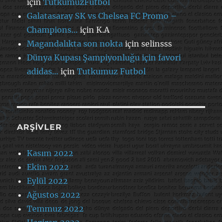
için
TutkumuzFutbol
Galatasaray SK vs Chelsea FC Promo –
Champions…
için
K.A
Magandalıkta son nokta
için
selinsss
Dünya Kupası Şampiyonluğu için favori
adidas…
için
Tutkumuz Futbol
ARŞIVLER
Kasım 2022
Ekim 2022
Eylül 2022
Ağustos 2022
Temmuz 2022