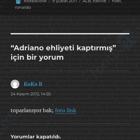
Yazar
Yayın
Kategoriler
Etiketler
footballove
9 Şubat 2011
ALB
,
fcblive
noel
,
tarihi
ronaldo
“Adriano ehliyeti kaptırmış”
için bir yorum
KoKo B
dedi
ki:
24 Kasım 2012, 14:55
toparlanıyor bak;
foto link
Yorumlar kapatıldı.