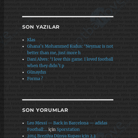
SON YAZILAR
Klas
Ghana’s Mohammed Kudus: ‘Neymar is not
better than me, just more h
Dani Alves: ‘I love this game. I loved football
when they didn’t p
Günaydın
Forma ?
SON YORUMLAR
Leo Messi — Back in Barcelona — adidas
Football:…
için
Sporstation
2014 Brezilya Dünya Kupası için 2.3