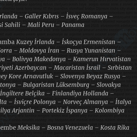
İrlanda – Galler Kıbrıs – İsveç Romanya –
şi Sahili – Mali Peru – Panama
şamba
Kuzey İrlanda – İskoçya Ermenistan –
dorra – Moldovya İran – Rusya Yunanistan –
ya – Bolivya Makedonya – Kamerun Hırvatistan
yeti Azerbaycan – Macaristan İsrail – Sırbistan
ney Kore Arnavutluk – Slovenya Beyaz Rusya –
stonya – Bulgaristan Lüksemburg – Slovakya
ngiltere Belçika – Finlandiya Hollanda –
ta – İsviçre Polonya – Norveç Almanya – İtalya
ilya Arjantin – Portekiz İspanya – Kolombiya
rşembe
Meksika – Bosna Venezuela – Kosta Rika