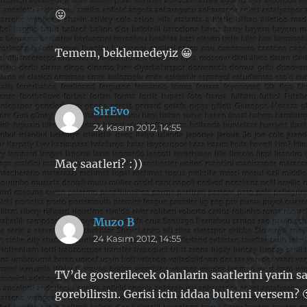
😛
Temem, beklemedeyiz 😀
SirEvo
dedi
24 Kasım 2012, 14:55
ki:
Maç saatleri? :))
Muzo B
dedi
24 Kasım 2012, 14:55
ki:
TV’de gosterilecek olanlarin saatlerini yarin
gorebilirsin. Gerisi icin iddaa bulteni versem? 