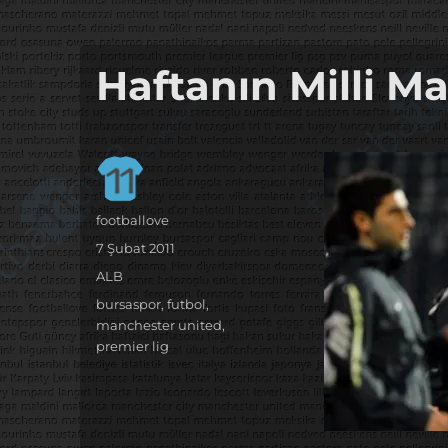
it's the football, that's the football…
footbaLLove
Haftanın Milli Ma
Yazar
footballove
Yayın
7 Şubat 2011
tarihi
Kategoriler
ALB
Etiketler
bursaspor
,
futbol
,
manchester united
,
premier lig