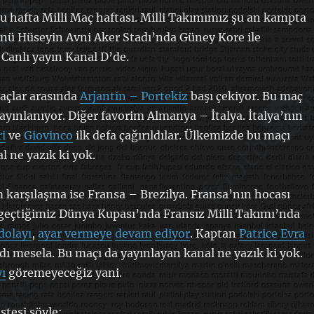
 bu hafta Milli Maç haftası. Milli Takımımız şu an kampta
nü Hüseyin Avni Aker Stadı’nda Güney Kore ile
 Canlı yayın Kanal D’de.
açlar arasında
Arjantin – Portekiz
başı çekiyor. Bu maç
ayınlanıyor. Diğer favorim Almanya – İtalya. İtalya’nın
i
ve
Giovinco
ilk defa çağırıldılar. Ülkemizde bu maçı
l ne yazık ki yok.
m karşılaşma ise Fransa – Brezilya. Fransa’nın hocası
geçtiğimiz Dünya Kupası’nda Fransız Milli Takımı’nda
dolayı
,
ayar
vermeye
devam
ediyor
. Kaptan
Patrice Evra
ı mesela. Bu maçı da yayınlayan kanal ne yazık ki yok.
ı
göremeyeceğiz yani.
stesi şöyle: