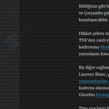
Bildiğiniz gibi
ve Çarşamba gü
karşılaşacaklar.
Dikkat çeken m
TV8’den canlı y
kadrosuna
Matr
yayınlayan kana
Bir diğer sağla
Laurent Blanc, 
yaşananlardan
kadroya alınmad
Güzelim
formay
Tüm maçların li