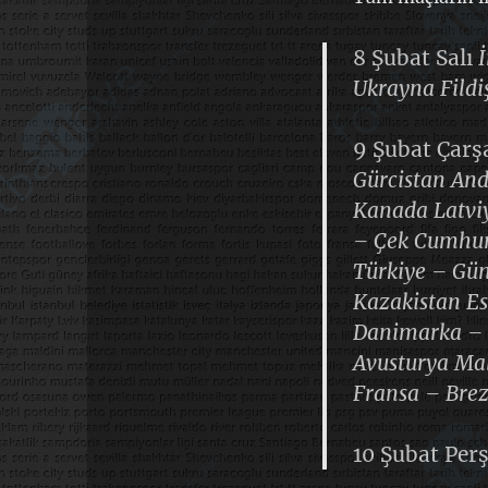
8 Şubat Salı
Ukrayna Fildi
9 Şubat Çar
Gürcistan An
Kanada Latvi
– Çek Cumhuri
Türkiye – Gü
Kazakistan E
Danimarka – İ
Avusturya Mal
Fransa – Brez
10 Şubat Pe