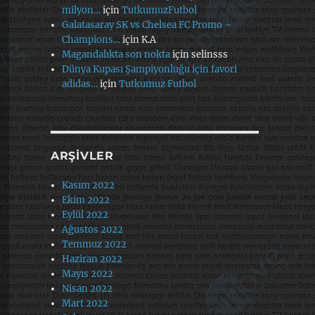
milyon…
için
TutkumuzFutbol
Galatasaray SK vs Chelsea FC Promo –
Champions…
için
K.A
Magandalıkta son nokta
için
selinsss
Dünya Kupası Şampiyonluğu için favori
adidas…
için
Tutkumuz Futbol
ARŞIVLER
Kasım 2022
Ekim 2022
Eylül 2022
Ağustos 2022
Temmuz 2022
Haziran 2022
Mayıs 2022
Nisan 2022
Mart 2022