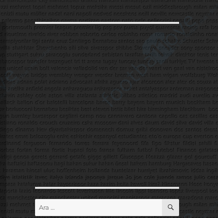
ARA
Ara: