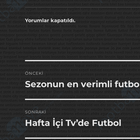
Yorumlar kapatıldı.
Yazı
ÖNCEKI
gezinmesi
Sezonun en verimli futbol
Önceki
yazı:
SONRAKI
Hafta İçi Tv’de Futbol
Sonraki
yazı: