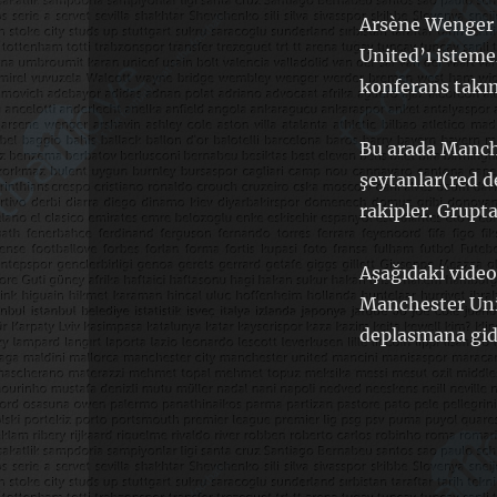
Arsène Wenger 
United’ı isteme
konferans takım
Bu arada Manch
şeytanlar(red d
rakipler. Grupt
Aşağıdaki video
Manchester Unit
deplasmana gidi