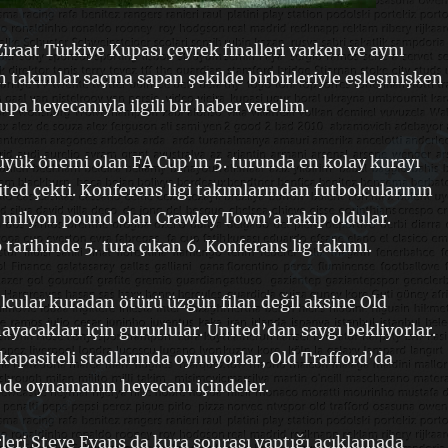
Ziraat Türkiye Kupası çeyrek finalleri varken ve aynı
n takımlar saçma sapan şekilde birbirleriyle eşleşmişken
upa heyecanıyla ilgili bir haber verelim.
 büyük önemi olan FA Cup’ın 5. turunda en kolay kurayı
ed çekti. Konferens ligi takımlarından futbolcularının
 milyon pound olan Crawley Town’a rakip oldular.
tarihinde 5. tura çıkan 6. Konferans lig takımı.
olcular kuradan ötürü üzgün filan değil aksine Old
ayacakları için gururlular. United’dan saygı bekliyorlar.
kapasiteli stadlarında oynuyorlar, Old Trafford’da
nde oynamanın heyecanı içindeler.
leri Steve Evans da kura sonrası yaptığı açıklamada