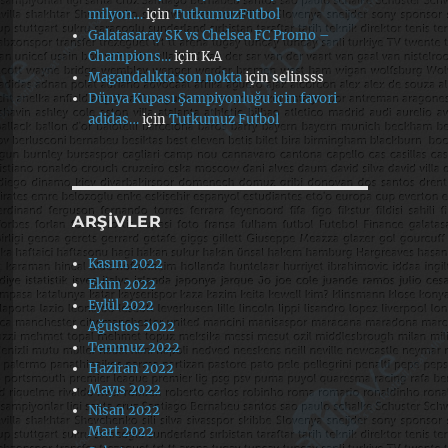
milyon…
için
TutkumuzFutbol
Galatasaray SK vs Chelsea FC Promo –
Champions…
için
K.A
Magandalıkta son nokta
için
selinsss
Dünya Kupası Şampiyonluğu için favori
adidas…
için
Tutkumuz Futbol
ARŞIVLER
Kasım 2022
Ekim 2022
Eylül 2022
Ağustos 2022
Temmuz 2022
Haziran 2022
Mayıs 2022
Nisan 2022
Mart 2022