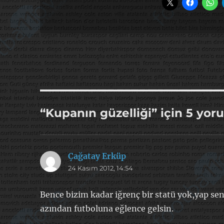
“Kupanın güzelliği” için 5 yor
Çağatay Erküp
dedi
24 Kasım 2012, 14:54
ki:
Bence bizim kadar iğrenç bir statü yok,yap sen
azından futboluna eğlence gelsin.