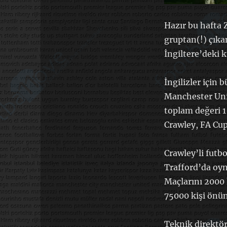
Hazır bu hafta 
gruptan(!) çıka
İngiltere’deki k
İngilizler için
Manchester Unit
toplam değeri 1
Crawley, FA Cup 
Crawley’li futb
Trafford’da oyn
Maçlarını 2000 
75000 kişi önü
Teknik direktör