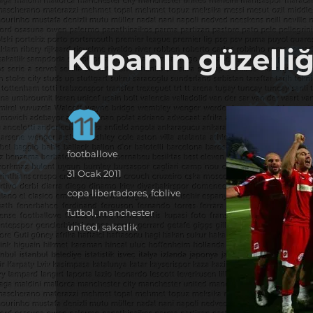
it's the football, that's the football…
footbaLLove
Kupanın güzelliğ
Yazar
footballove
Yayın
31 Ocak 2011
tarihi
Kategoriler
copa libertadores
,
fcblive
Etiketler
futbol
,
manchester
united
,
sakatlik