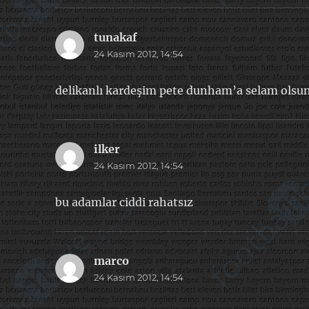
tunakaf
dedi
24 Kasım 2012, 14:54
ki:
delikanlı kardeşim pete dunham’a selam olsun
ilker
dedi
24 Kasım 2012, 14:54
ki:
bu adamlar ciddi rahatsız
marco
dedi
24 Kasım 2012, 14:54
ki: