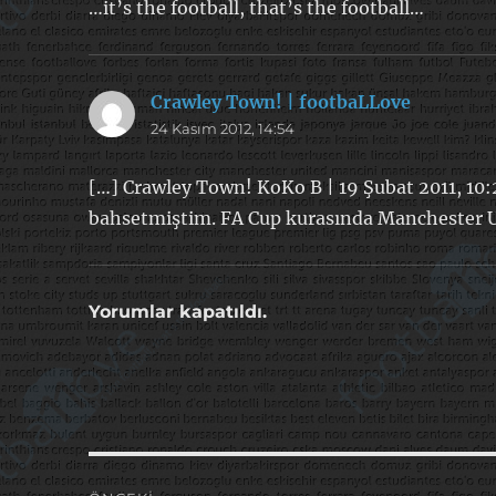
…it’s the football, that’s the football…
Crawley Town! | footbaLLove
dedi
24 Kasım 2012, 14:54
ki:
[…] Crawley Town! KoKo B | 19 Şubat 2011, 10:
bahsetmiştim. FA Cup kurasında Manchester Uni
Yorumlar kapatıldı.
Yazı