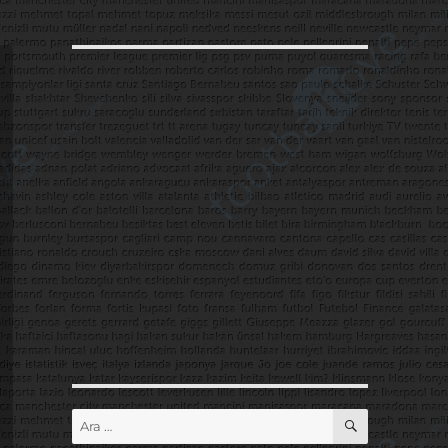
ARA
Ara: