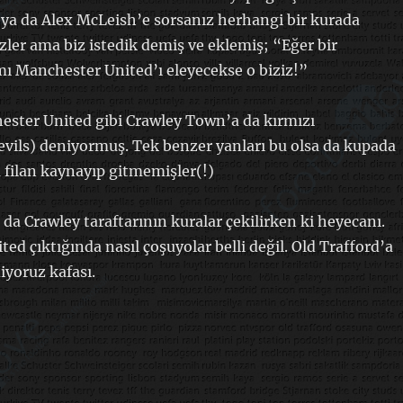
ya da Alex McLeish’e sorsanız herhangi bir kurada
zler ama biz istedik demiş ve eklemiş; “Eğer bir
ı Manchester United’ı eleyecekse o biziz!”
ester United gibi Crawley Town’a da kırmızı
evils) deniyormuş. Tek benzer yanları bu olsa da kupada
a filan kaynayıp gitmemişler(!)
 da Crawley taraftarının kuralar çekilirken ki heyecanı.
ed çıktığında nasıl çoşuyolar belli değil. Old Trafford’a
yoruz kafası.