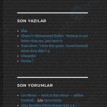
SON YAZILAR
Klas
Ghana’s Mohammed Kudus: ‘Neymar is not
better than me, just more h
Dani Alves: ‘I love this game. I loved football
when they didn’t p
Günaydın
Forma ?
SON YORUMLAR
Leo Messi — Back in Barcelona — adidas
Football:…
için
Sporstation
2014 Brezilya Dünya Kupası için 2.3