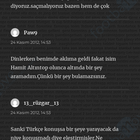
diyoruz.saçmalıyoruz bazen hem de çok
Paw9
dedi
ki:
24 Kasım 2012, 14:53
Dinlerken benimde aklıma geldi fakat isim
Hamit Altıntop olunca altında bir şey
aramadım.Çünkü bir şey bulamazsınız.
13_rüzgar_13
dedi
ki:
24 Kasım 2012, 14:53
Sanki Türkçe konuşsa bir şeye yarayacak da
niye konuşmadı diye eleştirmişler.Ne