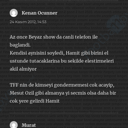
Kenan Ocunner
dedi
ki:
24 Kasım 2012, 14:53
Az once Beyaz show da canli telefon ile
baglandi.
Kendisi aynisini soyledi, Hamit gibi birini el
ustunde tutacaklarina bu sekilde elestirmeleri
akil almiyor
TFF nin de kimseyi gondermemesi cok acayip,
Mesut Ozil gibi almanya yi secmis olsa daha bir
cok yere gelirdi Hamit
Murat
dedi