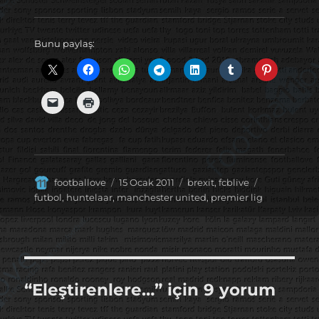
Bunu paylaş:
Yazar
Yayın
Kategoriler
Etiketler
footballove
15 Ocak 2011
brexit
,
fcblive
tarihi
futbol
,
huntelaar
,
manchester united
,
premier lig
“Eleştirenlere…” için 9 yorum