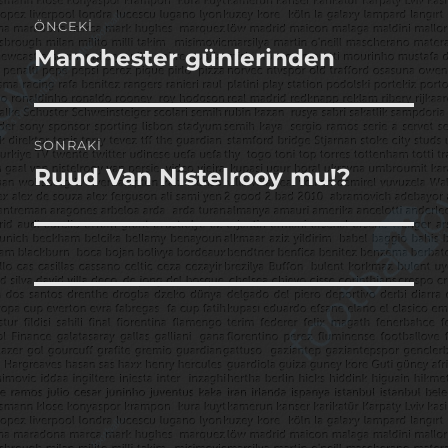
Yazı
ÖNCEKI
gezinmesi
Manchester günlerinden
Önceki
yazı:
SONRAKI
Ruud Van Nistelrooy mu!?
Sonraki
yazı: