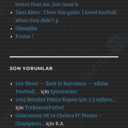
better than me, just more h
Dani Alves: ‘I love this game. I loved football
when they didn’t p
Günaydın
Forma ?
SON YORUMLAR
Leo Messi — Back in Barcelona — adidas
Football:…
için
Sporstation
2014 Brezilya Dünya Kupası için 2.3 milyon…
için
TutkumuzFutbol
Galatasaray SK vs Chelsea FC Promo –
Champions…
için
K.A