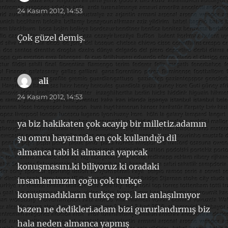
ki:
24 Kasım 2012, 14:53
Çok güzel demiş.
ali
dedi
ki:
24 Kasım 2012, 14:53
ya biz hakikaten çok acayip bir milletiz.adamın
şu omru hayatında en çok kullandığı dil
almanca tabi ki almanca yapıcak
konuşmasını.ki biliyoruz ki oradaki
insanlarımızın çoğu çok turkçe
konuşmadıkların turkçe rop. ları anlaşılmıyor
bazen ne dedikleri.adam bizi gururlandırmış biz
hala neden almanca yapmış