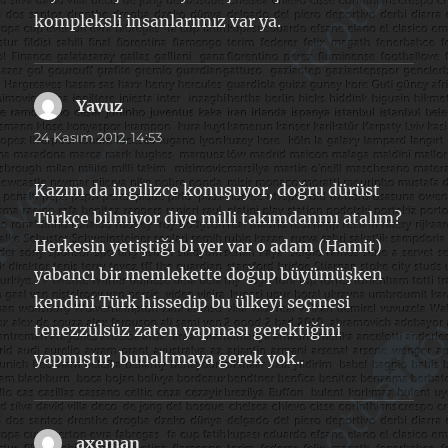
kompleksli insanlarımız var ya.
Yavuz
dedi
ki:
24 Kasım 2012, 14:53
Kazım da ingilizce konuşuyor, doğru dürüst
Türkçe bilmiyor diye milli takımdanmı atalım?
Herkesin yetiştiği bi yer var o adam (Hamit)
yabancı bir memlekette doğup büyümüşken
kendini Türk hissedip bu ülkeyi seçmesi
tenezzülsüz zaten yapması gerektiğini
yapmıştır, bunaltmaya gerek yok..
axeman
dedi