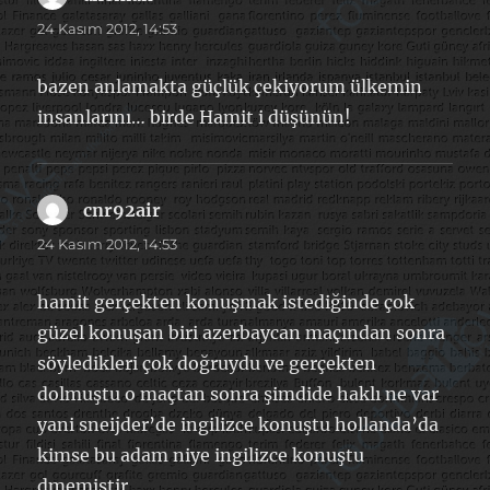
ki:
24 Kasım 2012, 14:53
bazen anlamakta güçlük çekiyorum ülkemin
insanlarını… birde Hamit i düşünün!
cnr92air
dedi
ki:
24 Kasım 2012, 14:53
hamit gerçekten konuşmak istediğinde çok
güzel konuşan biri azerbaycan maçından sonra
söyledikleri çok doğruydu ve gerçekten
dolmuştu o maçtan sonra şimdide haklı ne var
yani sneijder’de ingilizce konuştu hollanda’da
kimse bu adam niye ingilizce konuştu
dmemiştir