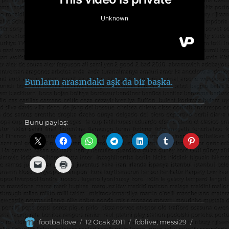
Bunların arasındaki aşk da bir başka.
Bunu paylaş:
Yazar
Yayın
Kategoriler
Etiketler
footballove
12 Ocak 2011
fcblive
,
messi29