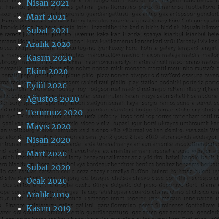
Nisan 2021
Mart 2021
Şubat 2021
Aralık 2020
Kasım 2020
Ekim 2020
Eylül 2020
Ağustos 2020
Temmuz 2020
Mayıs 2020
Nisan 2020
Mart 2020
Şubat 2020
Ocak 2020
Aralık 2019
Kasım 2019