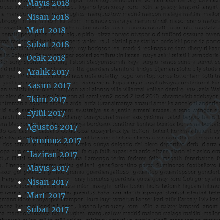
Mayıs 2018
Nisan 2018
Mart 2018
Şubat 2018
Ocak 2018
Aralık 2017
Kasım 2017
Ekim 2017
Eylül 2017
Ağustos 2017
Temmuz 2017
Haziran 2017
Mayıs 2017
Nisan 2017
Mart 2017
Şubat 2017