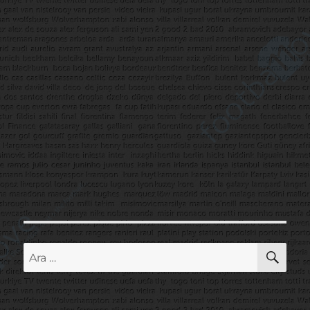
AR
Ara: