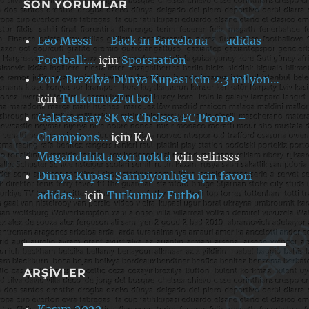
SON YORUMLAR
Leo Messi — Back in Barcelona — adidas
Football:…
için
Sporstation
2014 Brezilya Dünya Kupası için 2.3 milyon…
için
TutkumuzFutbol
Galatasaray SK vs Chelsea FC Promo –
Champions…
için
K.A
Magandalıkta son nokta
için
selinsss
Dünya Kupası Şampiyonluğu için favori
adidas…
için
Tutkumuz Futbol
ARŞIVLER