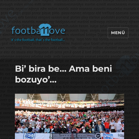
MENÜ
footbaLLove
Bi’ bira be… Ama beni
bozuyo’…