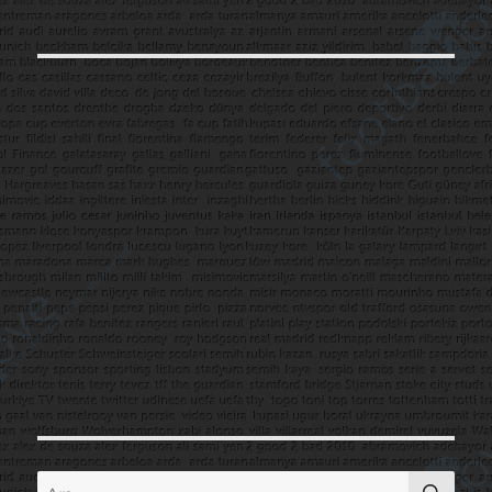
AR
Ara: