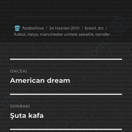
Yazar
Yayın
Kategoriler
Etiketler
footballove
24 Haziran 2010
brexit
,
diz
tarihi
futbol
,
italya
,
manchester united
,
sakatlik
,
transfer
Yazı
ÖNCEKI
gezinmesi
American dream
Önceki
yazı:
SONRAKI
Şuta kafa
Sonraki
yazı: