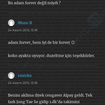
Bu adam forvet değil miydi ?
Muzo B
dedi
ki:
24 Kasım 2012, 15:18
adam forvet, hem iyi de bir forvet 🙂
koko ayakta uyuyor. duzeltme için teşekkürler.
emirko
dedi
ki:
24 Kasım 2012, 15:18
Benim aklima direk cengaver Alpay geldi. Tek
fark Jong Tae Se gidip 1.dk’da takimini