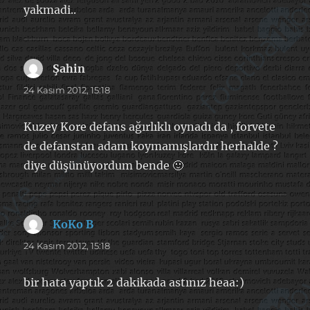
yakmadi..
Şahin
dedi
ki:
24 Kasım 2012, 15:18
Kuzey Kore defans ağırlıklı oynadı da , forvete
de defanstan adam koymamışlardır herhalde ?
diye düşünüyordum bende 🙂
KoKo B
dedi
ki:
24 Kasım 2012, 15:18
bir hata yaptık 2 dakikada astınız heaa:)