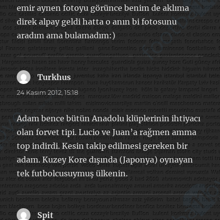
emir aynen fotoyu görünce benim de aklıma
direk alpay geldi hatta o anın bi fotosunu
aradım ama bulamadım:)
Turkhus
dedi
ki:
24 Kasım 2012, 15:18
Adam bence bütün Anadolu klüplerinin ihtiyacı
olan forvet tipi. Lucio ve Juan’a rağmen amma
top indirdi. Kesin takip edilmesi gereken bir
adam. Kuzey Kore dışında (Japonya) oynayan
tek futbolcusuymuş ülkenin.
Spit
dedi