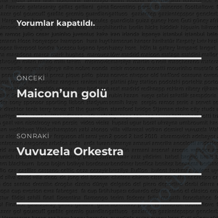
Yorumlar kapatıldı.
Yazı
ÖNCEKI
gezinmesi
Maicon’un golü
Önceki
yazı:
SONRAKI
Vuvuzela Orkestra
Sonraki
yazı: