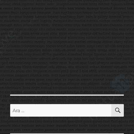
AR
Ara: