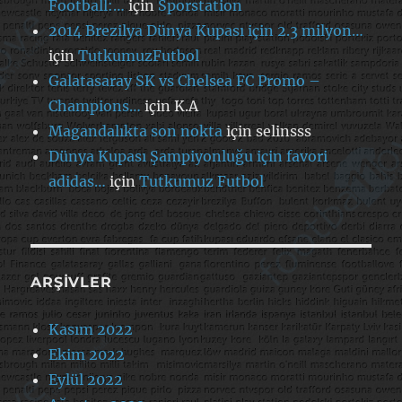
Football:…
için
Sporstation
2014 Brezilya Dünya Kupası için 2.3 milyon…
için
TutkumuzFutbol
Galatasaray SK vs Chelsea FC Promo –
Champions…
için
K.A
Magandalıkta son nokta
için
selinsss
Dünya Kupası Şampiyonluğu için favori
adidas…
için
Tutkumuz Futbol
ARŞIVLER
Kasım 2022
Ekim 2022
Eylül 2022