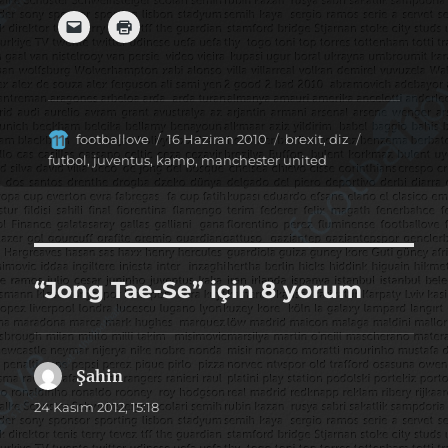
Yazar
Yayın
Kategoriler
Etiketler
footballove
16 Haziran 2010
brexit
,
diz
tarihi
futbol
,
juventus
,
kamp
,
manchester united
“Jong Tae-Se” için 8 yorum
Şahin
dedi
ki:
24 Kasım 2012, 15:18