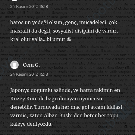
ki:
24 Kasım 2012, 15:18
baros un yedeği olsun, genç, mücadeleci, çok
masrafli da değil, sosyalist disiplini de vardır,
kral olur valla…bi umut 😀
Cem G.
dedi
ki:
24 Kasım 2012, 15:18
Japonya dogumlu aslinda, ve hatta takimin en
Kuzey Kore ile bagi olmayan oyuncusu
denebilir. Turnuvada her mac gol atcam iddiasi
varmis, zaten Alban Bushi den beter her topu
kaleye deniyordu.