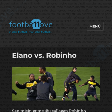
MENÜ
footbaLLove
Elano vs. Robinho
Sen misin yumruğu sallayan Robinho