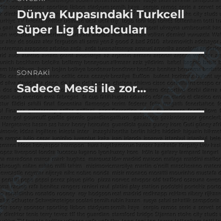
gezinmesi
Dünya Kupasındaki Turkcell
Önceki
yazı:
Süper Lig futbolcuları
SONRAKI
Sadece Messi ile zor…
Sonraki
yazı: