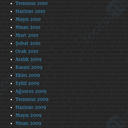
Temmuz 2010
Haziran 2010
Mayıs 2010
Nisan 2010
Mart 2010
Şubat 2010
Ocak 2010
Aralık 2009
Kasım 2009
Ekim 2009
Eylül 2009
Ağustos 2009
Temmuz 2009
Haziran 2009
Mayıs 2009
Nisan 2009