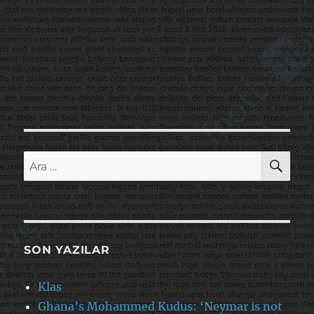
AR
Ara:
SON YAZILAR
Klas
Ghana’s Mohammed Kudus: ‘Neymar is not