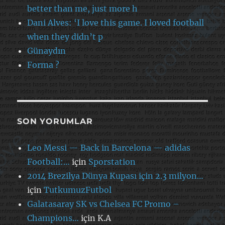
better than me, just more h
Dani Alves: ‘I love this game. I loved football
when they didn’t p
Günaydın
Forma ?
SON YORUMLAR
Leo Messi — Back in Barcelona — adidas
Football:…
için
Sporstation
2014 Brezilya Dünya Kupası için 2.3 milyon…
için
TutkumuzFutbol
Galatasaray SK vs Chelsea FC Promo –
Champions…
için
K.A