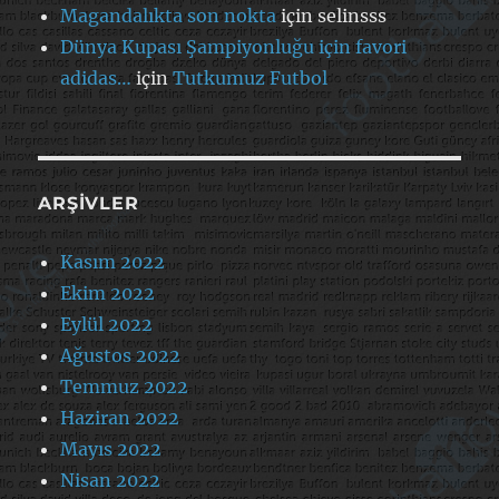
Magandalıkta son nokta
için
selinsss
Dünya Kupası Şampiyonluğu için favori
adidas…
için
Tutkumuz Futbol
ARŞIVLER
Kasım 2022
Ekim 2022
Eylül 2022
Ağustos 2022
Temmuz 2022
Haziran 2022
Mayıs 2022
Nisan 2022