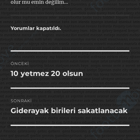
olur mu emin değilim…
Yorumlar kapatıldı.
Yazı
ÖNCEKI
gezinmesi
10 yetmez 20 olsun
Önceki
yazı:
SONRAKI
Giderayak birileri sakatlanacak
Sonraki
yazı: