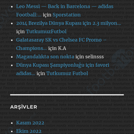
Leo Messi — Back in Barcelona — adidas
Football:…
için
Sporstation
2014 Brezilya Dünya Kupası için 2.3 milyon…
için
TutkumuzFutbol
Galatasaray SK vs Chelsea FC Promo –
Champions…
için
K.A
Magandalıkta son nokta
için
selinsss
Dünya Kupası Şampiyonluğu için favori
adidas…
için
Tutkumuz Futbol
ARŞIVLER
Kasım 2022
Ekim 2022