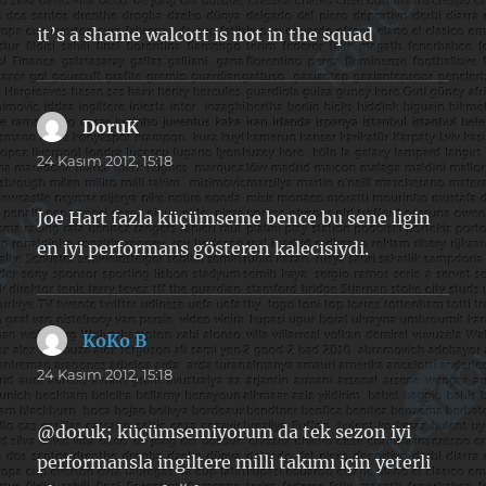
it’s a shame walcott is not in the squad
DoruK
dedi
ki:
24 Kasım 2012, 15:18
Joe Hart fazla küçümseme bence bu sene ligin
en iyi performans gösteren kalecisiydi.
KoKo B
dedi
ki:
24 Kasım 2012, 15:18
@doruk; küçümsemiyorum da tek sezon iyi
performansla ingiltere milli takımı için yeterli