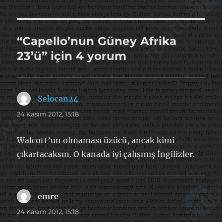
“Capello’nun Güney Afrika
23’ü” için 4 yorum
Selocan24
dedi
ki:
24 Kasım 2012, 15:18
Walcott’un olmaması üzücü, ancak kimi
çıkartacaksın. O kanada iyi çalışmış İngilizler.
emre
dedi
ki:
24 Kasım 2012, 15:18