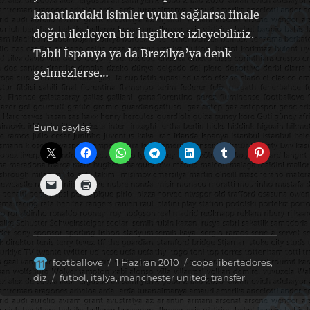
kanatlardaki isimler uyum sağlarsa finale
doğru ilerleyen bir İngiltere izleyebiliriz.
Tabii İspanya ya da Brezilya’ya denk
gelmezlerse…
Bunu paylaş:
Yazar
Yayın
Kategoriler
footballove
1 Haziran 2010
copa libertadores
,
tarihi
Etiketler
diz
futbol
,
italya
,
manchester united
,
transfer