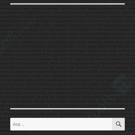
AR
Ara: