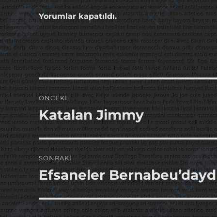
Yorumlar kapatıldı.
Yazı
ÖNCEKI
gezinmesi
Katalan Jimmy
Önceki
yazı:
SONRAKI
Efsaneler Bernabeu’dayd
Sonraki
yazı: