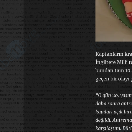
Kaptanların kra
İngiltere Mill
bundan tam 10 s
geçen bir olayı 
“O gün 20. yaşı
daha sonra antre
kapıları açık bı
değildi. Antrem
karşılaştım. Büt