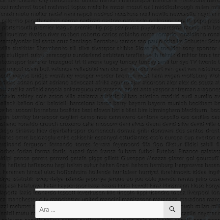
ARA
Ara: