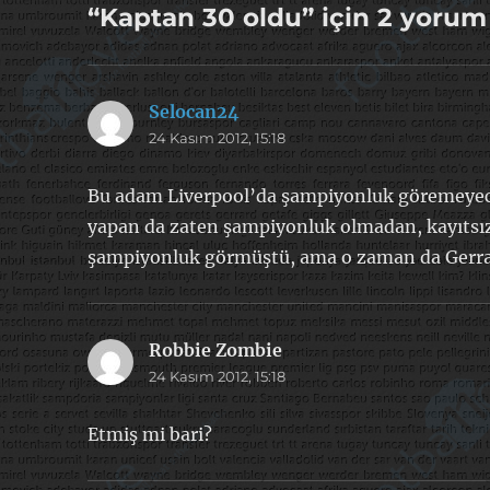
“Kaptan 30 oldu” için 2 yorum
Selocan24
dedi
24 Kasım 2012, 15:18
ki:
Bu adam Liverpool’da şampiyonluk göremeyece
yapan da zaten şampiyonluk olmadan, kayıtsız
şampiyonluk görmüştü, ama o zaman da Gerra
Robbie Zombie
dedi
24 Kasım 2012, 15:18
ki:
Etmiş mi bari?