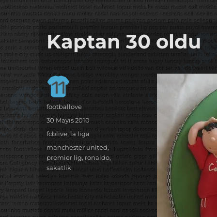
it's the football, that's the football…
footbaLLove
Kaptan 30 oldu
Yazar
footballove
Yayın
30 Mayıs 2010
tarihi
Kategoriler
fcblive
,
la liga
Etiketler
manchester united
,
premier lig
,
ronaldo
,
sakatlik