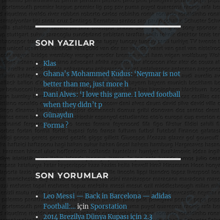
SON YAZILAR
Klas
Ghana’s Mohammed Kudus: ‘Neymar is not
better than me, just more h
Dani Alves: ‘I love this game. I loved football
when they didn’t p
Günaydın
Forma ?
SON YORUMLAR
Leo Messi — Back in Barcelona — adidas
Football:…
için
Sporstation
2014 Brezilya Dünya Kupası için 2.3