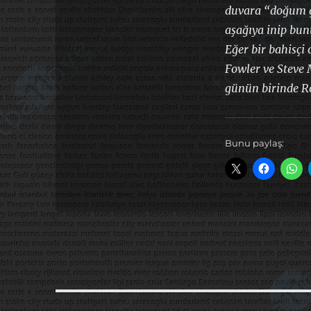
duvara “doğum g
aşağıya inip bun
Eğer bir bahisçi
Fowler ve Steve
günün birinde Ro
Bunu paylaş: