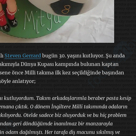
lı
Steven Gerrard
bugün 30. yaşını kutluyor. Şu anda
i takımıyla Dünya Kupası kampında bulunan kaptan
ene önce Milli takıma ilk kez seçildiğinde başından
şöyle anlatıyor;
mı kutluyordum. Takım arkadaşlarımla beraber pasta kesip
mana çıktık. O dönem İngiltere Milli takımında odaların
rakılıyordu. Otelde sadece biz oluyorduk ve bu hiç problem
andan geri döndüğümde inanılmaz bir manzarayla
ün odam dağılmıştı. Her tarafa diş macunu sıkılmış ve