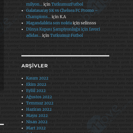
milyon…
için
TutkumuzFutbol
Galatasaray SK vs Chelsea FC Promo –
Champions…
için
K.A
Magandalıkta son nokta
için
selinsss
Dünya Kupası Şampiyonluğu için favori
adidas…
için
Tutkumuz Futbol
ARŞIVLER
Kasım 2022
Ekim 2022
Eylül 2022
Ağustos 2022
Temmuz 2022
Haziran 2022
Mayıs 2022
Nisan 2022
Mart 2022