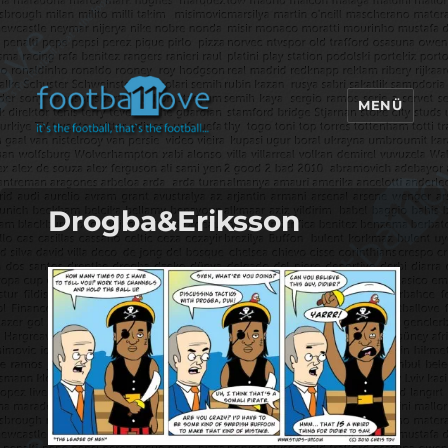
MENÜ
footbaLLove
Drogba&Eriksson