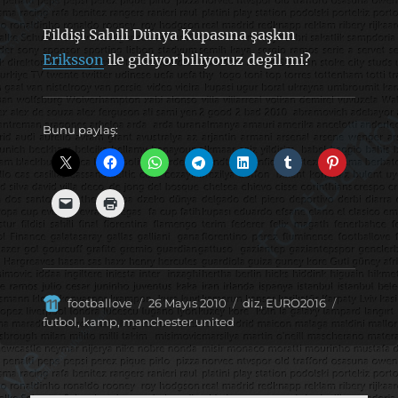
Fildişi Sahili Dünya Kupasına şaşkın
Eriksson
ile gidiyor biliyoruz değil mi?
Bunu paylaş:
Yazar
Yayın
Kategoriler
Etiketler
footballove
26 Mayıs 2010
diz
,
EURO2016
tarihi
futbol
,
kamp
,
manchester united