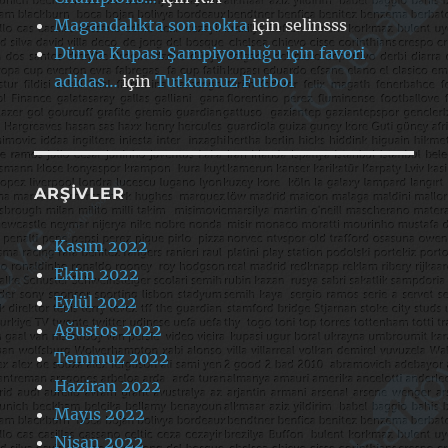
Magandalıkta son nokta
için
selinsss
Dünya Kupası Şampiyonluğu için favori
adidas…
için
Tutkumuz Futbol
ARŞIVLER
Kasım 2022
Ekim 2022
Eylül 2022
Ağustos 2022
Temmuz 2022
Haziran 2022
Mayıs 2022
Nisan 2022