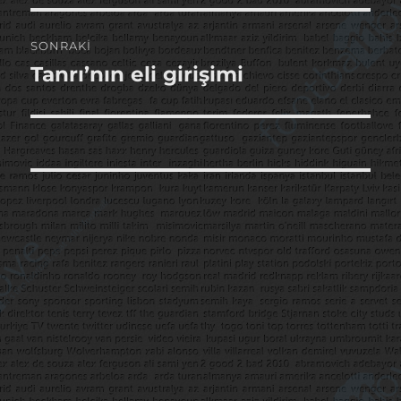
SONRAKI
Tanrı’nın eli girişimi
Sonraki
yazı: