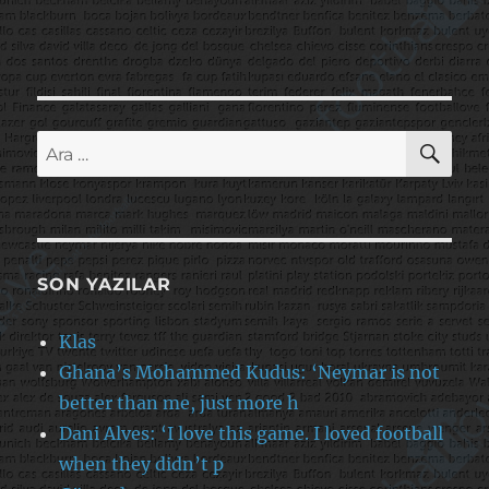
AR
Ara:
SON YAZILAR
Klas
Ghana’s Mohammed Kudus: ‘Neymar is not
better than me, just more h
Dani Alves: ‘I love this game. I loved football
when they didn’t p