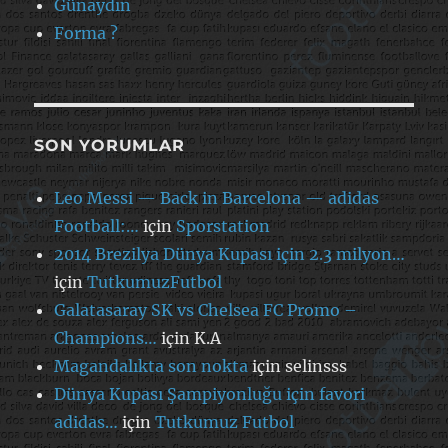
Günaydın
Forma ?
SON YORUMLAR
Leo Messi — Back in Barcelona — adidas
Football:…
için
Sporstation
2014 Brezilya Dünya Kupası için 2.3 milyon…
için
TutkumuzFutbol
Galatasaray SK vs Chelsea FC Promo –
Champions…
için
K.A
Magandalıkta son nokta
için
selinsss
Dünya Kupası Şampiyonluğu için favori
adidas…
için
Tutkumuz Futbol