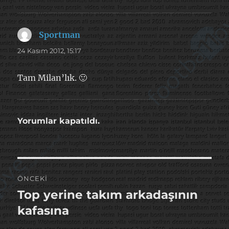
Sportman
dedi
ki:
24 Kasım 2012, 15:17
Tam Milan’lık. 🙂
Yorumlar kapatıldı.
Yazı
ÖNCEKI
gezinmesi
Top yerine takım arkadaşının
Önceki
yazı:
kafasına