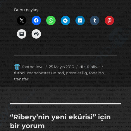
Bunu paylaş:
Yazar
Yayın
Kategoriler
Etiketler
footballove
25 Mayıs 2010
diz
,
fcblive
tarihi
futbol
,
manchester united
,
premier lig
,
ronaldo
,
transfer
“Ribery’nin yeni ekürisi” için
bir yorum