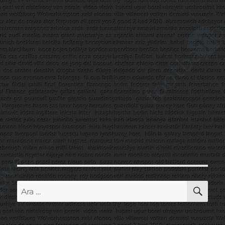
AR
Ara: