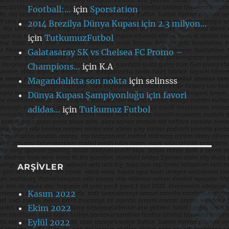
Football:…
için
Sporstation
2014 Brezilya Dünya Kupası için 2.3 milyon…
için
TutkumuzFutbol
Galatasaray SK vs Chelsea FC Promo –
Champions…
için
K.A
Magandalıkta son nokta
için
selinsss
Dünya Kupası Şampiyonluğu için favori
adidas…
için
Tutkumuz Futbol
ARŞIVLER
Kasım 2022
Ekim 2022
Eylül 2022