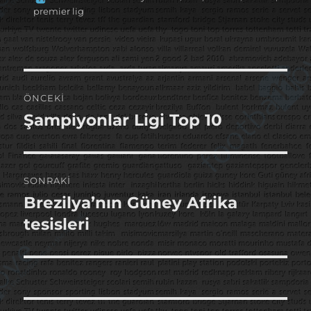
tarihi
premier lig
Yazı
ÖNCEKI
gezinmesi
Şampiyonlar Ligi Top 10
Önceki
yazı:
SONRAKI
Brezilya’nın Güney Afrika
Sonraki
yazı:
tesisleri