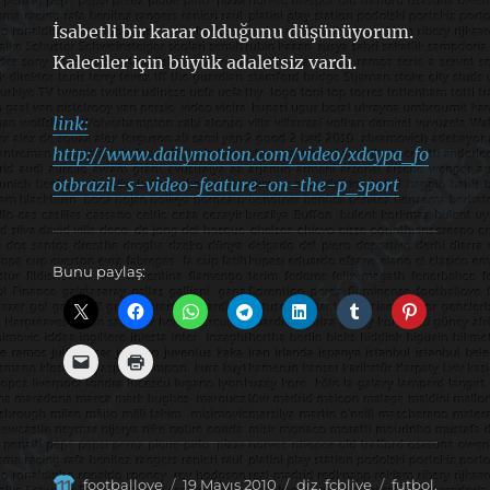
İsabetli bir karar olduğunu düşünüyorum.
Kaleciler için büyük adaletsiz vardı.
link:
http://www.dailymotion.com/video/xdcypa_fo
otbrazil-s-video-feature-on-the-p_sport
Bunu paylaş:
Yazar
Yayın
Kategoriler
Etiketler
footballove
19 Mayıs 2010
diz
,
fcblive
futbol
,