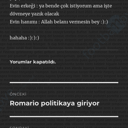
Evin erkeği : ya bende çok istiyorum ama işte
dövmeye yazık olacak
Evin hanımı : Allah belanı vermesin bey :):)
hahaha :):):)
Yorumlar kapatıldı.
Yazı
ÖNCEKI
gezinmesi
Romario politikaya giriyor
Önceki
yazı: