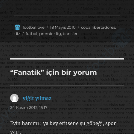
Yazar
Yayın
Kategoriler
footballove
18 Mayıs 2010
copa libertadores
,
tarihi
Etiketler
diz
futbol
,
premier lig
,
transfer
“Fanatik” için bir yorum
yiğit yılmaz
dedi
ki:
24 Kasım 2012, 15:17
Evin hanımı : ya bey eritsene şu göbeği, spor
yap ,