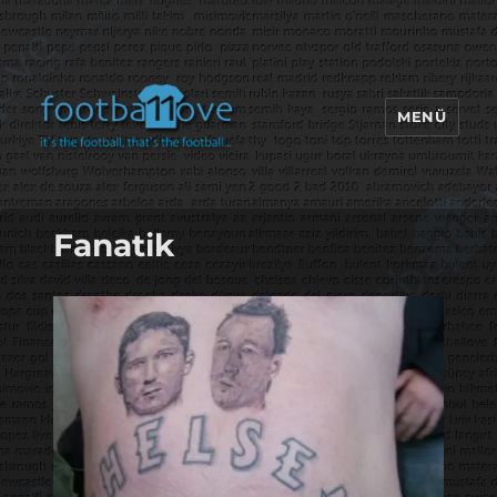
MENÜ
footbaLLove
Fanatik