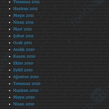
Temmuz 2011
Haziran 2011
Mayıs 2011
Nisan 2011
Mart 2011
Şubat 2011
Ocak 2011
Aralık 2010
Kasım 2010
Ekim 2010
Eylül 2010
Ağustos 2010
Temmuz 2010
Haziran 2010
Mayıs 2010
Nisan 2010