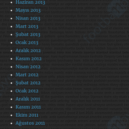
Haziran 2013
Mayıs 2013
Nisan 2013
Mart 2013
Şubat 2013
Ocak 2013
Aralık 2012
Kasım 2012
Nisan 2012
Mart 2012
Şubat 2012
Ocak 2012
Aralık 2011
Kasım 2011
Ekim 2011
Ağustos 2011