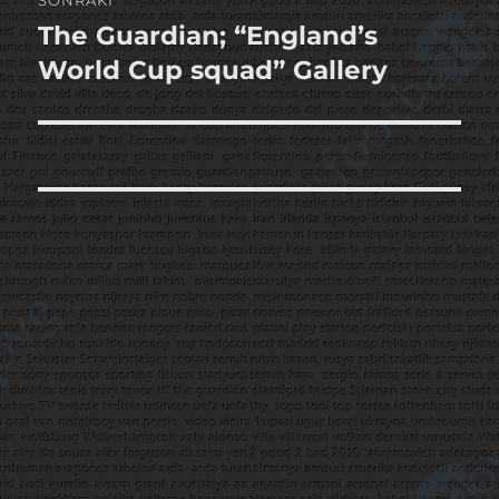
SONRAKI
The Guardian; “England’s
Sonraki
yazı:
World Cup squad” Gallery