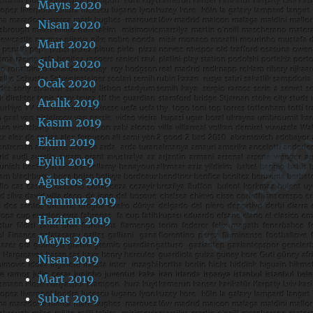
Mayıs 2020
Nisan 2020
Mart 2020
Şubat 2020
Ocak 2020
Aralık 2019
Kasım 2019
Ekim 2019
Eylül 2019
Ağustos 2019
Temmuz 2019
Haziran 2019
Mayıs 2019
Nisan 2019
Mart 2019
Şubat 2019