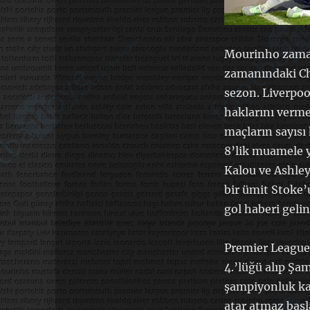
Mourinho zaman
zamanındaki Ch
sezon. Liverpoo
haklarını verme
maçların sayısı
8’lik muamele y
Kalou ve Ashley
bir ümit Stoke’u
gol haberi gelinc
Premier League
4.’lüğü alıp Şam
şampiyonluk kad
atar atmaz başl