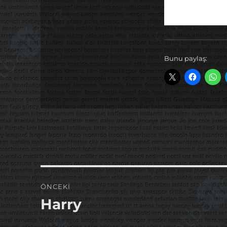
Bunu paylaş:
Yazı
ÖNCEKI
gezinmesi
Harry
Önceki
yazı: