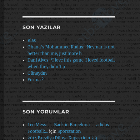
SON YAZILAR
Klas
Ghana’s Mohammed Kudus: ‘Neymar is not
better than me, just more h
Dani Alves: ‘I love this game. I loved football
when they didn’t p
Günaydın
Forma ?
SON YORUMLAR
Leo Messi — Back in Barcelona — adidas
Football:…
için
Sporstation
2014 Brezilya Dünya Kupası için 2.3