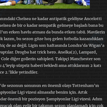
ındaki Chelsea ne kadar antipatik geldiyse Ancelotti
elsea de bir o kadar sempatik gelmeye başladı bana bu
l’un erken havlu atması da bunda etken tabii. Mavilerin
k lazım, bu sezon göze hoş gelen futbolla kazandıkları
 hiç de az değil. Ligin son haftasında Londra’da Wigan’a
aptılar. Drogba hat trick hero. Anelka(2), Lampard,
 Cole diğer gollerin sahipleri. Takipçi Manchester son
 4’leyip sürpriz haberi bekledi ama attıklarının 2 katı
e 2.’likle yetindiler.
’de sezonun sonunun en önemli olayı Tottenham’ın
piyonlar Ligi vizesi almasıdır benim için. Artık
ar önemli bir pozisyon Şampiyonlar Ligi vizesi. Adım
ayacak olan gelir bir takımın sezon planlamadı için çok