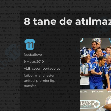
it's the football, that's the football…
footbaLLove
8 tane de atılma
Yazar
footballove
Yayın
9 Mayıs 2010
tarihi
Kategoriler
ALB
,
copa libertadores
Etiketler
futbol
,
manchester
united
,
premier lig
,
transfer