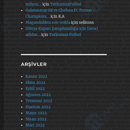
milyon…
için
TutkumuzFutbol
Galatasaray SK vs Chelsea FC Promo –
Champions…
için
K.A
Magandalıkta son nokta
için
selinsss
Dünya Kupası Şampiyonluğu için favori
adidas…
için
Tutkumuz Futbol
ARŞIVLER
Kasım 2022
Ekim 2022
Eylül 2022
Ağustos 2022
Temmuz 2022
Haziran 2022
Mayıs 2022
Nisan 2022
Mart 2022