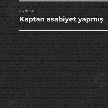
SONRAKI
Kaptan asabiyet yapmış
Sonraki
yazı: