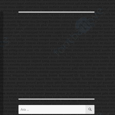
ARA
Ara: