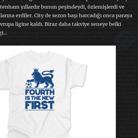
tenham yıllardır bunun peşindeydi, özlemişlerdi ve
rına erdiler. City de sezon başı harcadığı onca paraya
upa ligine kaldı. Biraz daha takviye seneye belki
gi…