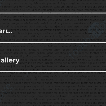
arı…
allery