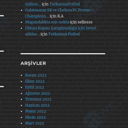
milyon…
için
TutkumuzFutbol
Galatasaray SK vs Chelsea FC Promo –
Champions…
için
K.A
Magandalıkta son nokta
için
selinsss
Dünya Kupası Şampiyonluğu için favori
adidas…
için
Tutkumuz Futbol
ARŞIVLER
Kasım 2022
Ekim 2022
Eylül 2022
Ağustos 2022
Temmuz 2022
Haziran 2022
Mayıs 2022
Nisan 2022
Mart 2022