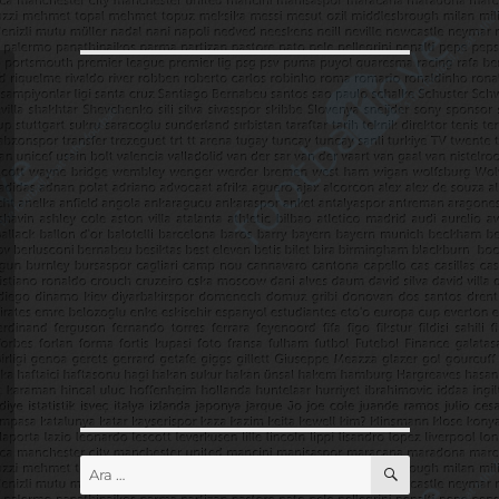
ARA
Ara: