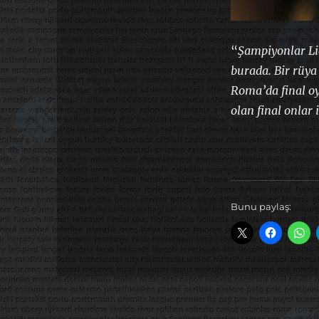
“
Şampiyonlar Ligi
burada. Bir rüy
Roma’da final o
olan final onlar i
Bunu paylaş: