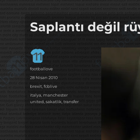
it's the football, that's the football…
footbaLLove
Saplantı değil rüy
Yazar
footballove
Yayın
28 Nisan 2010
tarihi
Kategoriler
brexit
,
fcblive
Etiketler
italya
,
manchester
united
,
sakatlik
,
transfer