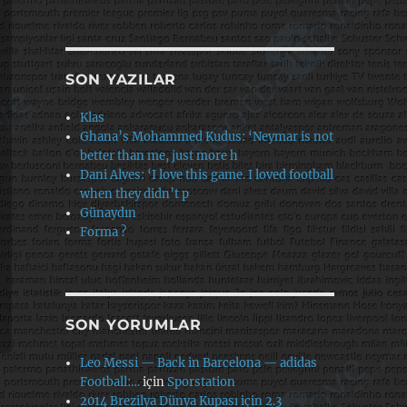
SON YAZILAR
Klas
Ghana’s Mohammed Kudus: ‘Neymar is not
better than me, just more h
Dani Alves: ‘I love this game. I loved football
when they didn’t p
Günaydın
Forma ?
SON YORUMLAR
Leo Messi — Back in Barcelona — adidas
Football:…
için
Sporstation
2014 Brezilya Dünya Kupası için 2.3