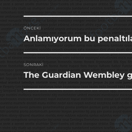
Yazı
ÖNCEKI
gezinmesi
Anlamıyorum bu penaltıl
Önceki
yazı:
SONRAKI
The Guardian Wembley g
Sonraki
yazı: