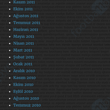
Kasım 2011
Ekim 2011
Ağustos 2011
Temmuz 2011
Haziran 2011
Mayıs 2011
Nisan 2011
Mart 2011
Şubat 2011
Ocak 2011
Aralık 2010
Kasım 2010
Ekim 2010
Eylül 2010
Ağustos 2010
Temmuz 2010