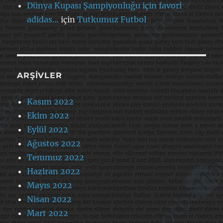
Dünya Kupası Şampiyonluğu için favori
adidas…
için
Tutkumuz Futbol
ARŞIVLER
Kasım 2022
Ekim 2022
Eylül 2022
Ağustos 2022
Temmuz 2022
Haziran 2022
Mayıs 2022
Nisan 2022
Mart 2022