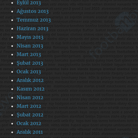
Eylül 2013
Ağustos 2013
Temmuz 2013
Haziran 2013
Mayıs 2013
Nisan 2013
Mart 2013
Şubat 2013
Ocak 2013
Aralık 2012
Kasım 2012
Nisan 2012
Mart 2012
Şubat 2012
Ocak 2012
Aralık 2011