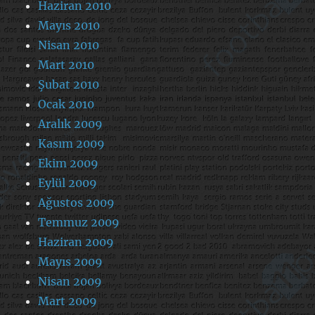
Haziran 2010
Mayıs 2010
Nisan 2010
Mart 2010
Şubat 2010
Ocak 2010
Aralık 2009
Kasım 2009
Ekim 2009
Eylül 2009
Ağustos 2009
Temmuz 2009
Haziran 2009
Mayıs 2009
Nisan 2009
Mart 2009