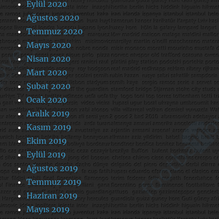
Eylül 2020
Ağustos 2020
Temmuz 2020
Mayıs 2020
Nisan 2020
Mart 2020
Şubat 2020
Ocak 2020
Aralık 2019
Kasım 2019
Ekim 2019
Eylül 2019
Ağustos 2019
Temmuz 2019
Haziran 2019
Mayıs 2019