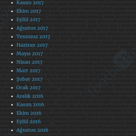
Kasım 2017
Ekim 2017
Eylül 2017
Ağustos 2017
Temmuz 2017
Haziran 2017
Mayıs 2017
Nisan 2017
Mart 2017
Şubat 2017
Ocak 2017
Aralık 2016
Kasım 2016
Ekim 2016
Eylül 2016
Ağustos 2016