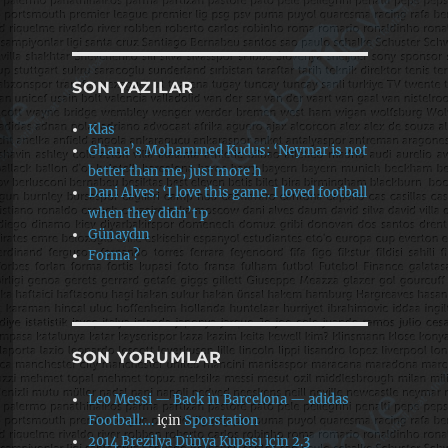
SON YAZILAR
Klas
Ghana’s Mohammed Kudus: ‘Neymar is not
better than me, just more h
Dani Alves: ‘I love this game. I loved football
when they didn’t p
Günaydın
Forma ?
SON YORUMLAR
Leo Messi — Back in Barcelona — adidas
Football:…
için
Sporstation
2014 Brezilya Dünya Kupası için 2.3