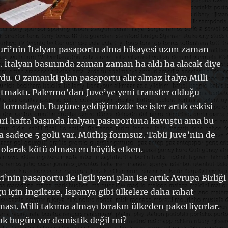
uri’nin İtalyan pasaportu alma hikayesi uzun zaman
. İtalyan basınında zaman zaman ha aldı ha alacak diye
rdu. O zamanki plan pasaportu alır almaz İtalya Milli
tmaktı. Palermo’dan Juve’ye yeni transfer olduğu
formdaydı. Bugüne geldiğimizde ise işler artık eskisi
uri hafta başında İtalyan pasaportuna kavuştu ama bu
a sadece 5 golü var. Müthiş formsuz. Tabii Juve’nin de
olarak kötü olması en büyük etken.
’nin pasaportu ile ilgili yeni plan ise artık Avrupa Birliği
u için İngiltere, İspanya gibi ülkelere daha rahat
ması. Milli takıma almayı bırakın ülkeden paketliyorlar.
ok bugün var demiştik değil mi?