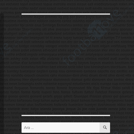
ARA
Ara: