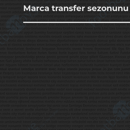
Marca transfer sezonunu 
Sonraki
yazı: