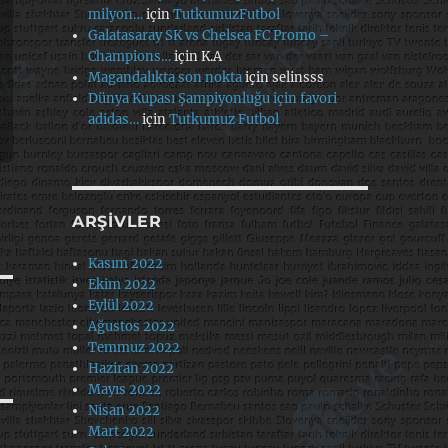
milyon…
için
TutkumuzFutbol
Galatasaray SK vs Chelsea FC Promo –
Champions…
için
K.A
Magandalıkta son nokta
için
selinsss
Dünya Kupası Şampiyonluğu için favori
adidas…
için
Tutkumuz Futbol
ARŞIVLER
Kasım 2022
Ekim 2022
Eylül 2022
Ağustos 2022
Temmuz 2022
Haziran 2022
Mayıs 2022
Nisan 2022
Mart 2022