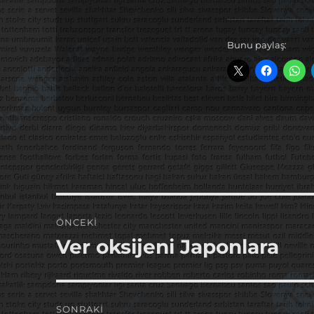
Bunu paylaş:
Yazı
ÖNCEKI
gezinmesi
Ver oksijeni Japonlara
Önceki
yazı:
SONRAKI