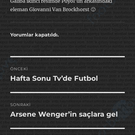
Galiba ikinci resimde Puyol’un arkasındaki
eleman Giovanni Van Brockhorst 🙂
Yorumlar kapatıldı.
Yazı
ÖNCEKI
gezinmesi
Hafta Sonu Tv’de Futbol
Önceki
yazı:
SONRAKI
Arsene Wenger’in saçlara gel
Sonraki
yazı: