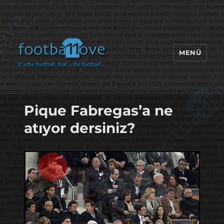
MENÜ
footbaLLove
Pique Fabregas’a ne
atıyor dersiniz?