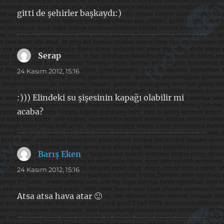
gitti de şehirler başkaydı:)
Serap
dedi
ki:
24 Kasım 2012, 15:16
:))) Elindeki su şişesinin kapağı olabilir mi
acaba?
Barış Eken
dedi
ki:
24 Kasım 2012, 15:16
Atsa atsa hava atar 🙂