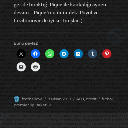
geride bıraktığı Pique ile kankalığı aynen
devam… Pique’nin önündeki Puyol ve
Ibrahimovic de iyi sırıtmışlar:)
Bunu paylaş:
Yazar
Yayın
Kategoriler
Etiketler
footballove
8 Nisan 2010
ALB
,
brexit
futbol
,
tarihi
premier lig
,
sakatlik