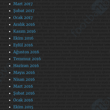
Mart 2017
Şubat 2017
Ocak 2017
Aralık 2016
Kasım 2016
Ekim 2016
Eylül 2016
Ağustos 2016
Temmuz 2016
Haziran 2016
Mayıs 2016
Nisan 2016
Mart 2016
Şubat 2016
Ocak 2016
Ekim 2015