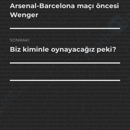
gezinmesi
Arsenal-Barcelona maçı öncesi
Önceki
yazı:
Wenger
SONRAKI
Biz kiminle oynayacağız peki?
Sonraki
yazı: