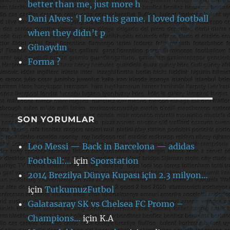
better than me, just more h
Dani Alves: ‘I love this game. I loved football
when they didn’t p
Günaydın
Forma ?
SON YORUMLAR
Leo Messi — Back in Barcelona — adidas
Football:…
için
Sporstation
2014 Brezilya Dünya Kupası için 2.3 milyon…
için
TutkumuzFutbol
Galatasaray SK vs Chelsea FC Promo –
Champions…
için
K.A