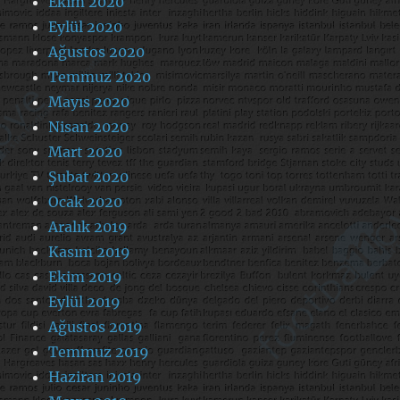
Ekim 2020
Eylül 2020
Ağustos 2020
Temmuz 2020
Mayıs 2020
Nisan 2020
Mart 2020
Şubat 2020
Ocak 2020
Aralık 2019
Kasım 2019
Ekim 2019
Eylül 2019
Ağustos 2019
Temmuz 2019
Haziran 2019