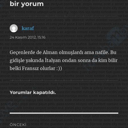
bir yorum
karaf
dedi
ki:
24 Kasım 2012, 15:16
Geçenlerde de Alman olmuşlardı ama nafile. Bu
gidişle yakında İtalyan ondan sonra da kim bilir
belki Fransız olurlar :))
Yorumlar kapatıldı.
Yazı
ÖNCEKI