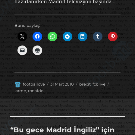
hazırlanırken Madrid televizyon başında…
Bunu paylaş:
Yazar
Yayın
Kategoriler
Etiketler
footballove
31 Mart 2010
brexit
,
fcblive
tarihi
kamp
,
ronaldo
“Bu gece Madrid İngiliz” için