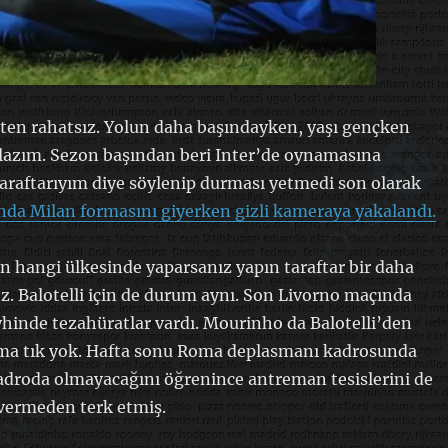
ten rahatsız. Yolun daha başındayken, yaşı gençken
lazım. Sezon başından beri Inter’de oynamasına
raftarıyım diye söylenip durması yetmedi son olarak
da Milan formasını giyerken gizli kameraya yakalandı.
 hangi ülkesinde yaparsanız yapın taraftar bir daha
z. Balotelli için de durum aynı. Son Livorno maçında
yhinde tezahüratlar vardı. Mourinho da Balotelli’den
ama tık yok. Hafta sonu Roma deplasmanı kadrosunda
Kadroda olmayacağını öğrenince antreman tesislerini de
vermeden terk etmiş.