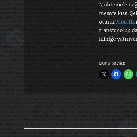
Muhtemelen ağır
mesafe kısa. Şe
oturur
Moratti
i
transfer olup d
kliniğe yatırıve
Bunu paylaş: