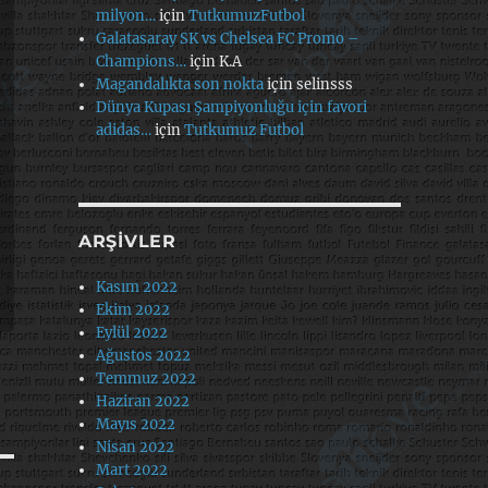
milyon…
için
TutkumuzFutbol
Galatasaray SK vs Chelsea FC Promo –
Champions…
için
K.A
Magandalıkta son nokta
için
selinsss
Dünya Kupası Şampiyonluğu için favori
adidas…
için
Tutkumuz Futbol
ARŞIVLER
Kasım 2022
Ekim 2022
Eylül 2022
Ağustos 2022
Temmuz 2022
Haziran 2022
Mayıs 2022
Nisan 2022
Mart 2022