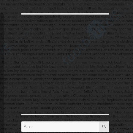
ARA
Ara: