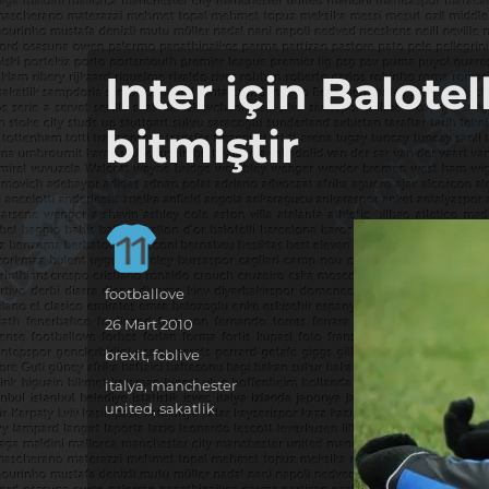
it's the football, that's the football…
footbaLLove
Inter için Balotell
bitmiştir
Yazar
footballove
Yayın
26 Mart 2010
tarihi
Kategoriler
brexit
,
fcblive
Etiketler
italya
,
manchester
united
,
sakatlik