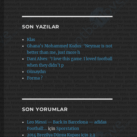
SON YAZILAR
Klas
Ghana’s Mohammed Kudus: ‘Neymar is not
better than me, just more h
Dani Alves: ‘I love this game. I loved football
when they didn’t p
Günaydın
Forma ?
SON YORUMLAR
Leo Messi — Back in Barcelona — adidas
Football:…
için
Sporstation
2014 Brezilya Dünya Kupası için 2.3