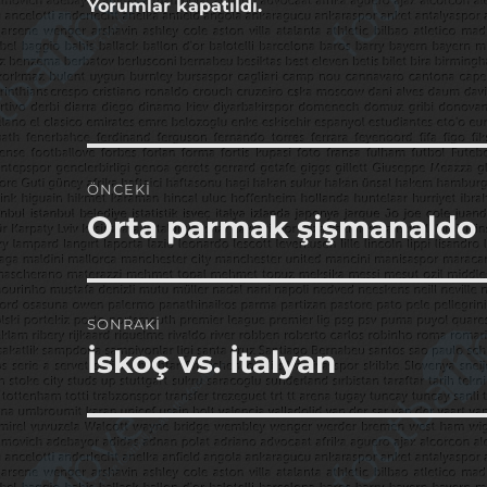
Yorumlar kapatıldı.
Yazı
ÖNCEKI
gezinmesi
Orta parmak şişmanaldo
Önceki
yazı:
SONRAKI
İskoç vs. İtalyan
Sonraki
yazı: