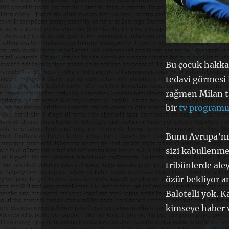
Bu çocuk hakka
tedavi görmesi 
rağmen Milan ta
bir
tv programın
Bunu Avrupa’nın
sizi kabullenme
tribünlerde ale
özür bekliyor 
Balotelli yok. 
kimseye haber 