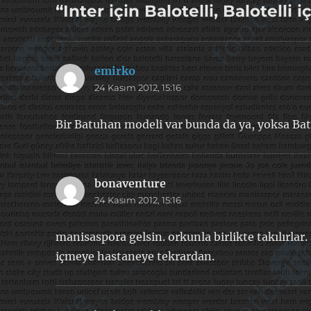
“Inter için Balotelli, Balotelli 
emirko
dedi
24 Kasım 2012, 15:16
ki:
Bir Batuhan modeli var bunda da ya, yoksa Ba
bonaventure
dedi
24 Kasım 2012, 15:16
ki:
manisaspora gelsin. orkunla birlikte takılırlar
içmeye hastaneye tekrardan.