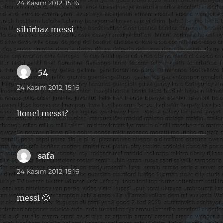
ki:
24 Kasım 2012, 15:16
sihirbaz messi
54
dedi
ki:
24 Kasım 2012, 15:16
lionel messi?
safa
dedi
ki:
24 Kasım 2012, 15:16
messi 🙂