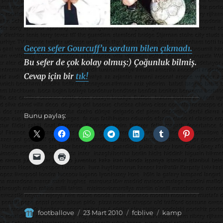
Geçen sefer Gourcuff’u sordum bilen çıkmadı.
Bu sefer de çok kolay olmuş:) Çoğunluk bilmiş.
Cevap için bir
tık!
Bunu paylaş:
Yazar
Yayın
Kategoriler
Etiketler
footballove
23 Mart 2010
fcblive
kamp
tarihi