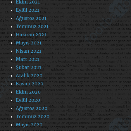
Ekim 2021
Eylül 2021
Ağustos 2021
Temmuz 2021
Haziran 2021
Mayıs 2021
Nisan 2021
Mart 2021
Şubat 2021
Aralık 2020
Kasım 2020
Ekim 2020
Eylül 2020
Ağustos 2020
Temmuz 2020
Mayıs 2020