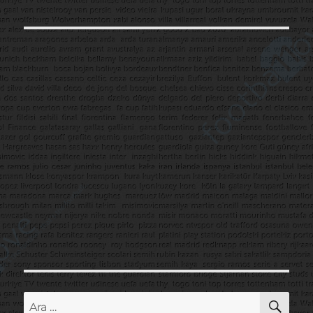
AR
Ara: