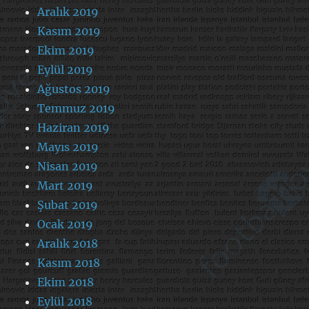
Aralık 2019
Kasım 2019
Ekim 2019
Eylül 2019
Ağustos 2019
Temmuz 2019
Haziran 2019
Mayıs 2019
Nisan 2019
Mart 2019
Şubat 2019
Ocak 2019
Aralık 2018
Kasım 2018
Ekim 2018
Eylül 2018