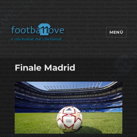
MENÜ
footbaLLove
Finale Madrid