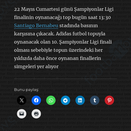
22 Mayıs Cumartesi günü Şampiyonlar Ligi
finalinin oynanacağı top bugün saat 13:30
Santiago Bernabeu
stadında basının
karşısına çıkacak. Adidas futbol topuyla
oynanacak olan 10. Şampiyonlar Ligi finali
olması sebebiyle topun üzerindeki her
yıldızda daha önce oynanan finallerin
simgeleri yer alıyor
Bunu paylaş: