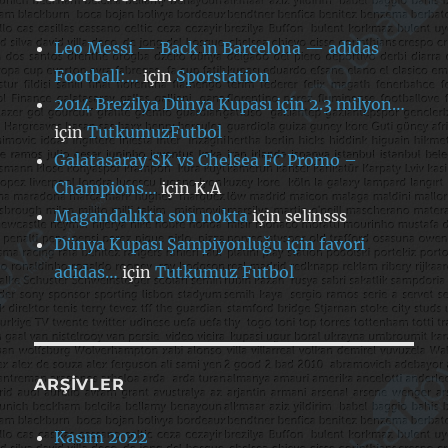
Leo Messi — Back in Barcelona — adidas
Football:…
için
Sporstation
2014 Brezilya Dünya Kupası için 2.3 milyon…
için
TutkumuzFutbol
Galatasaray SK vs Chelsea FC Promo –
Champions…
için
K.A
Magandalıkta son nokta
için
selinsss
Dünya Kupası Şampiyonluğu için favori
adidas…
için
Tutkumuz Futbol
ARŞIVLER
Kasım 2022