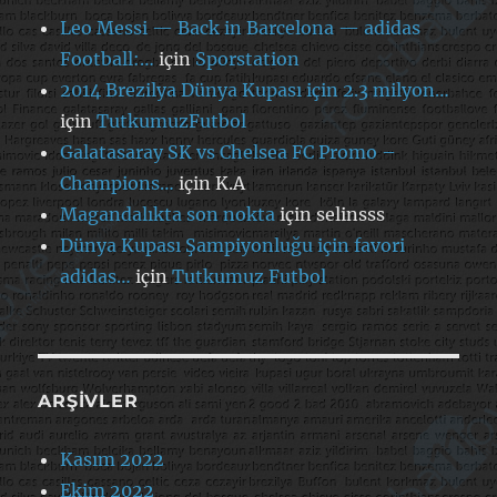
Leo Messi — Back in Barcelona — adidas
Football:…
için
Sporstation
2014 Brezilya Dünya Kupası için 2.3 milyon…
için
TutkumuzFutbol
Galatasaray SK vs Chelsea FC Promo –
Champions…
için
K.A
Magandalıkta son nokta
için
selinsss
Dünya Kupası Şampiyonluğu için favori
adidas…
için
Tutkumuz Futbol
ARŞIVLER
Kasım 2022
Ekim 2022