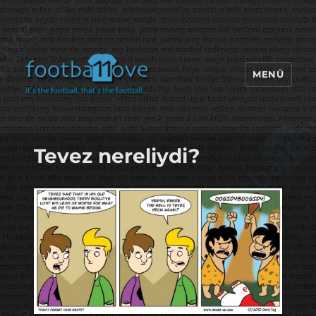
MENÜ
footbaLLove
Tevez nereliydi?