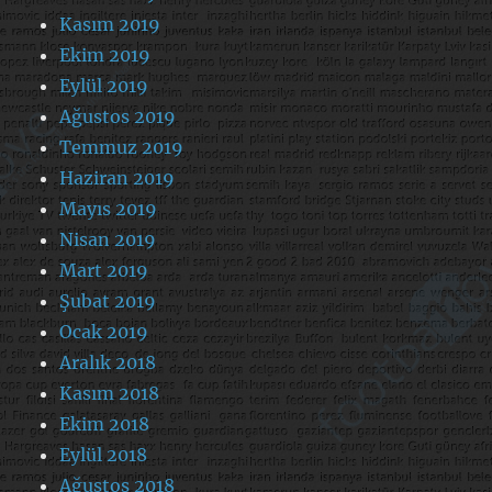
Kasım 2019
Ekim 2019
Eylül 2019
Ağustos 2019
Temmuz 2019
Haziran 2019
Mayıs 2019
Nisan 2019
Mart 2019
Şubat 2019
Ocak 2019
Aralık 2018
Kasım 2018
Ekim 2018
Eylül 2018
Ağustos 2018