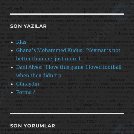
SON YAZILAR
Klas
Ghana’s Mohammed Kudus: ‘Neymar is not
better than me, just more h
Dani Alves: ‘I love this game. I loved football
when they didn’t p
Günaydın
Forma ?
SON YORUMLAR