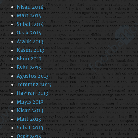
Nisan 2014
Mart 2014
Şubat 2014
Ocak 2014
Aralık 2013
Kasım 2013
Ekim 2013
Eylül 2013
Ağustos 2013
Temmuz 2013
Haziran 2013
Mayıs 2013
Nisan 2013
Mart 2013
Şubat 2013
Ocak 2013