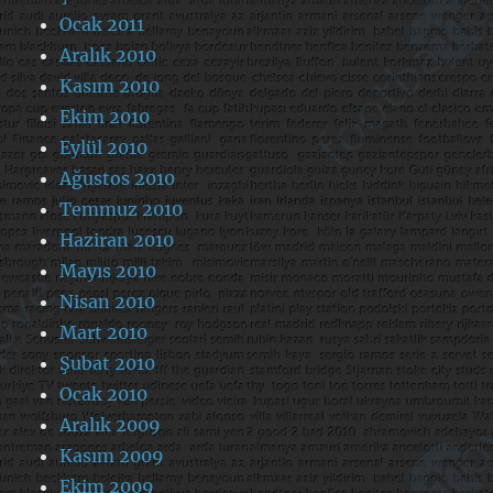
Ocak 2011
Aralık 2010
Kasım 2010
Ekim 2010
Eylül 2010
Ağustos 2010
Temmuz 2010
Haziran 2010
Mayıs 2010
Nisan 2010
Mart 2010
Şubat 2010
Ocak 2010
Aralık 2009
Kasım 2009
Ekim 2009