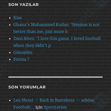
SON YAZILAR
Klas
Ghana’s Mohammed Kudus: ‘Neymar is not
better than me, just more h
Dani Alves: ‘I love this game. I loved football
when they didn’t p
Günaydın
Forma ?
SON YORUMLAR
Leo Messi — Back in Barcelona — adidas
Football:…
için
Sporstation