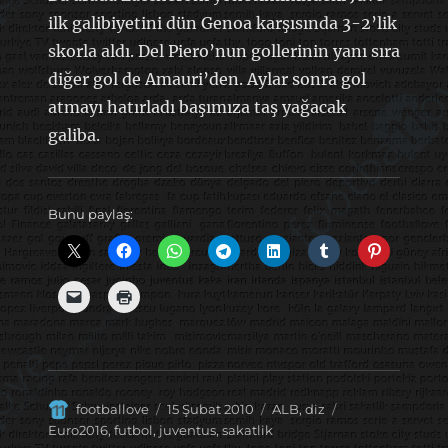
ilk galibiyetini dün Genoa karşısında 3-2’lik
skorla aldı. Del Piero’nun gollerinin yanı sıra
diğer gol de Amauri’den. Aylar sonra gol
atmayı hatırladı başımıza taş yağacak
galiba.
Bunu paylaş:
Yazar
Yayın
Kategoriler
Etiketler
footballove
15 Şubat 2010
ALB
,
diz
tarihi
Euro2016
,
futbol
,
juventus
,
sakatlik