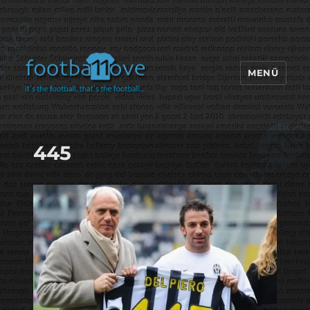
MENÜ
footbaLLove
445