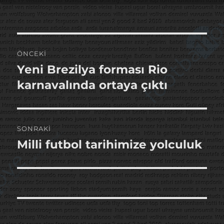
Yazı
ÖNCEKI
gezinmesi
Yeni Brezilya forması Rio
Önceki
yazı:
karnavalında ortaya çıktı
SONRAKI
Milli futbol tarihimize yolculuk
Sonraki
yazı: