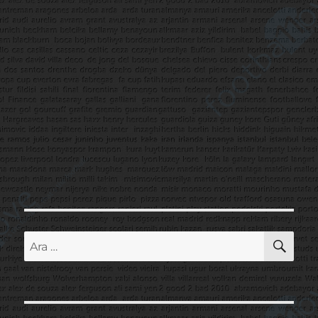
AR
Ara: