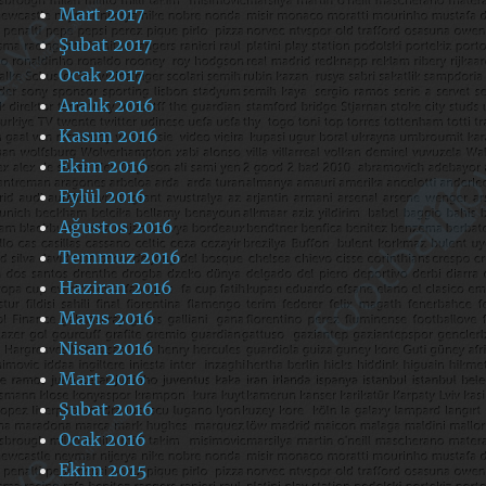
Mart 2017
Şubat 2017
Ocak 2017
Aralık 2016
Kasım 2016
Ekim 2016
Eylül 2016
Ağustos 2016
Temmuz 2016
Haziran 2016
Mayıs 2016
Nisan 2016
Mart 2016
Şubat 2016
Ocak 2016
Ekim 2015