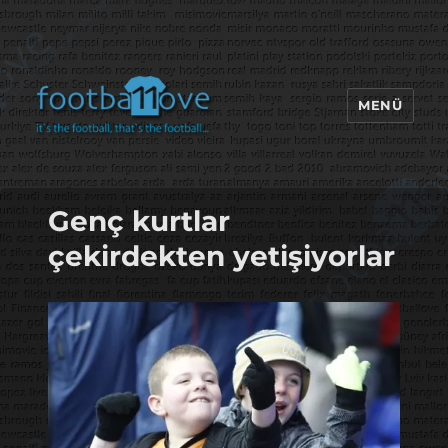
MENÜ
footbaLLove
Genç kurtlar
çekirdekten yetişiyorlar