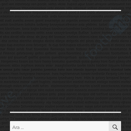
AR
Ara: