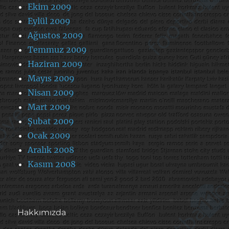
Ekim 2009
Eylül 2009
Ağustos 2009
Temmuz 2009
Haziran 2009
Mayıs 2009
Nisan 2009
Mart 2009
Şubat 2009
Ocak 2009
Aralık 2008
Kasım 2008
Hakkımızda