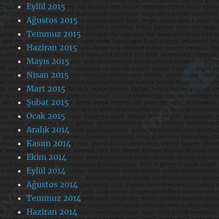
Eylül 2015
Ağustos 2015
Temmuz 2015
Haziran 2015
Mayıs 2015
Nisan 2015
Mart 2015
Şubat 2015
Ocak 2015
Aralık 2014
Kasım 2014
Ekim 2014
Eylül 2014
Ağustos 2014
Temmuz 2014
Haziran 2014