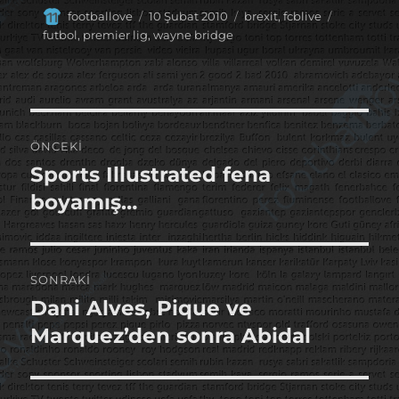
Yazar
Yayın
Kategoriler
Etiketler
footballove
10 Şubat 2010
brexit
,
fcblive
tarihi
futbol
,
premier lig
,
wayne bridge
Yazı
ÖNCEKI
gezinmesi
Sports Illustrated fena
Önceki
yazı:
boyamış…
SONRAKI
Dani Alves, Pique ve
Sonraki
yazı:
Marquez’den sonra Abidal