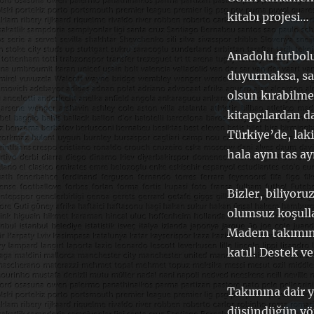
kitabı projesi…
Anadolu futbol
duyurmaksa, sad
olsun kırabilme
kitapçılardan da
Türkiye’de, lak
hala aynı tas a
Bizler, biliyor
olumsuz koşullar
Madem takımını
katıl! Destek v
Takımına dair ya
düşündüğün yön