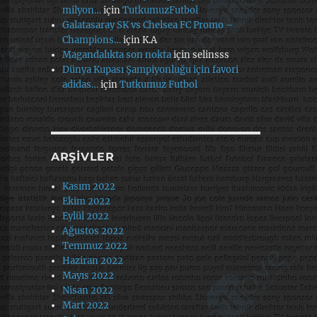
milyon…
için
TutkumuzFutbol
Galatasaray SK vs Chelsea FC Promo –
Champions…
için
K.A
Magandalıkta son nokta
için
selinsss
Dünya Kupası Şampiyonluğu için favori
adidas…
için
Tutkumuz Futbol
ARŞIVLER
Kasım 2022
Ekim 2022
Eylül 2022
Ağustos 2022
Temmuz 2022
Haziran 2022
Mayıs 2022
Nisan 2022
Mart 2022