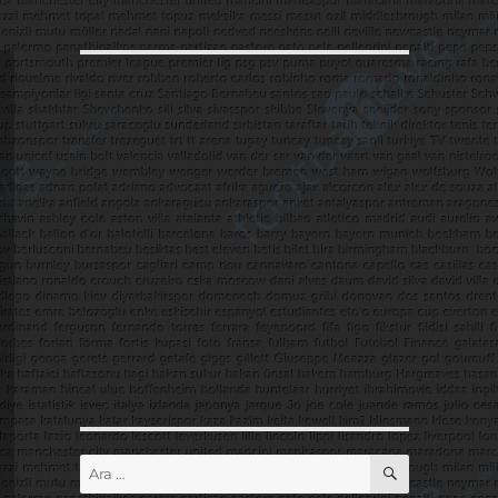
ARA
Ara: