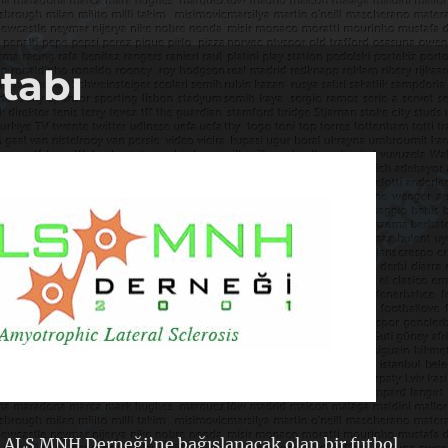
itabı
 ALS MNH Derneği’ne bağışlanacak olan bir futbol