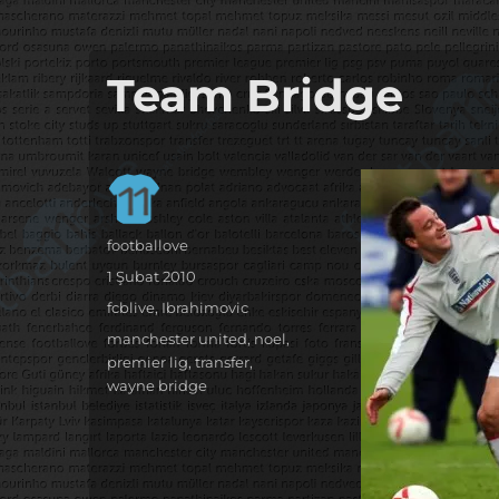
it's the football, that's the football…
footbaLLove
Team Bridge
Yazar
footballove
Yayın
1 Şubat 2010
tarihi
Kategoriler
fcblive
,
Ibrahimovic
Etiketler
manchester united
,
noel
,
premier lig
,
transfer
,
wayne bridge