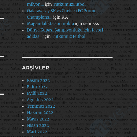
milyon…
için
TutkumuzFutbol
Galatasaray SK vs Chelsea FC Promo –
Champions…
için
K.A
Magandalıkta son nokta
için
selinsss
Dünya Kupası Şampiyonluğu için favori
adidas…
için
Tutkumuz Futbol
ARŞIVLER
Kasım 2022
Ekim 2022
Eylül 2022
Ağustos 2022
Temmuz 2022
Haziran 2022
Mayıs 2022
Nisan 2022
Mart 2022