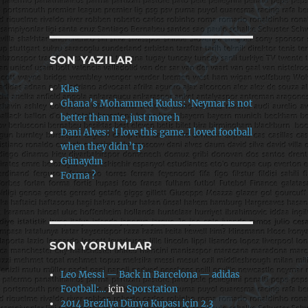
SON YAZILAR
Klas
Ghana’s Mohammed Kudus: ‘Neymar is not
better than me, just more h
Dani Alves: ‘I love this game. I loved football
when they didn’t p
Günaydın
Forma ?
SON YORUMLAR
Leo Messi — Back in Barcelona — adidas
Football:…
için
Sporstation
2014 Brezilya Dünya Kupası için 2.3