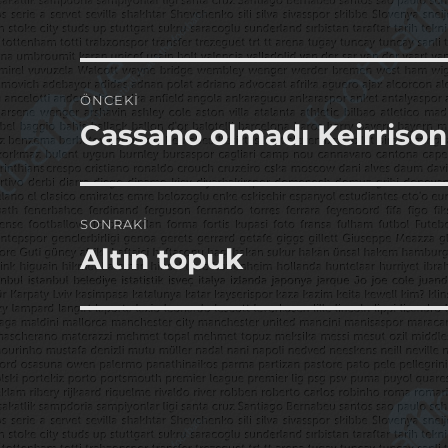
Yazı
ÖNCEKI
gezinmesi
Cassano olmadı Keirrison
Önceki
yazı:
SONRAKI
Altın topuk
Sonraki
yazı: