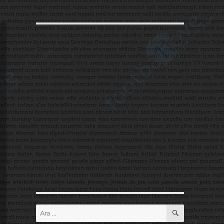
ARA
Ara: