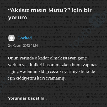
“Akılsız mısın Mutu?” için bir
yorum
Locked
dedi
ki:
24 Kasım 2012, 15:14
Onun yerinde o kadar olmak isteyen genç
varken ve kimileri başaramazken bunu yapması
ilginç + adamın aldığı cezalar yetmiyo heralde
işin ciddiyetini kavrayamamış.
Yorumlar kapatıldı.