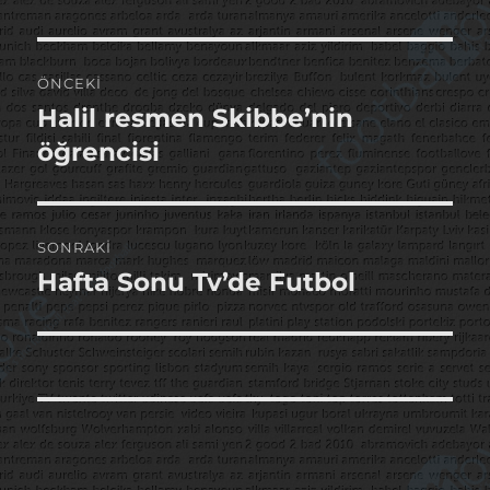
Yazı
ÖNCEKI
gezinmesi
Halil resmen Skibbe’nin
Önceki
yazı:
öğrencisi
SONRAKI
Hafta Sonu Tv’de Futbol
Sonraki
yazı: