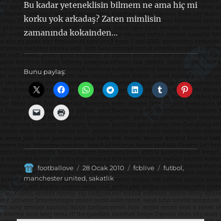
Bu kadar yeteneklisin bilmem ne ama hiç mi
korku yok arkadaş? Zaten mimlisin
zamanında kokainden…
Bunu paylaş:
Yazar
Yayın
Kategoriler
Etiketler
footballove
28 Ocak 2010
fcblive
futbol
,
tarihi
manchester united
,
sakatlik