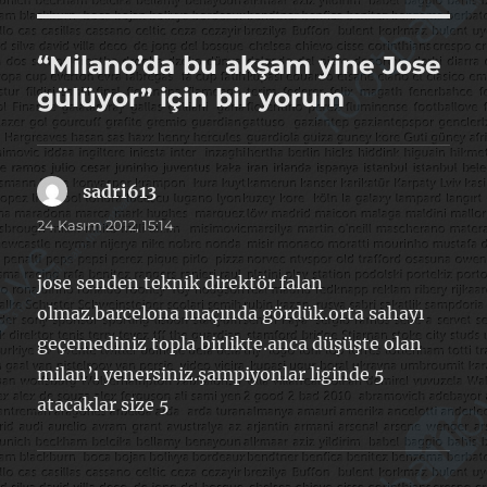
“Milano’da bu akşam yine Jose
gülüyor” için bir yorum
sadri613
dedi
ki:
24 Kasım 2012, 15:14
jose senden teknik direktör falan
olmaz.barcelona maçında gördük.orta sahayı
geçemediniz topla birlikte.anca düşüşte olan
milan’ı yenersiniz.şampiyonlar liginde 5
atacaklar size 5