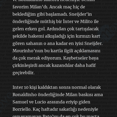
favorim Milan’dı. Ancak maç hiç de
beklediğim gibi başlamadı. Sneijder’in
önderliğinde müthiş bir İnter ve Milito ile
gelen erken gol. Ardından çok tartışılacak
şekilde hakemi alkışladığı için kırmızı kart
gören sahanın o ana kadar en iyisi Sneijder.
Mourinho’nun bu kartla ilgili açıklamasını
da çok merak ediyorum. Kaybetseler baya
çirkinleşirdi ancak kazandılar daha hafif
geçirebilir.
Inter 10 kişi kaldıktan sonra normal olarak
Ronaldinho önderliğinde Milan baskısı ama
Samuel ve Lucio arasında eriyip giden
Borriello. Kaç haftadır sakatlığı nedeniyle
oynayamayan Pato’yu da en çok bu maçta