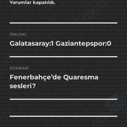
Yorumlar kapatıldı.
Yazı
ÖNCEKI
gezinmesi
Galatasaray:1 Gaziantepspor:0
Önceki
yazı:
SONRAKI
Fenerbahçe’de Quaresma
Sonraki
yazı:
sesleri?