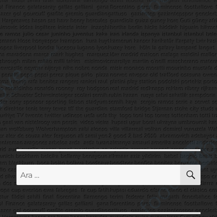
AR
Ara: