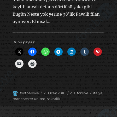
keyifli ancak defans dörtlüsü şaka gibi.
Bugün Nesta yok yerine 38’lik Favalli filan
oynuyor. El insaf…
Bunu paylaş:
Yazar
Yayın
Kategoriler
Etiketler
footballove
25 Ocak 2010
diz
,
fcblive
italya
,
tarihi
manchester united
,
sakatlik