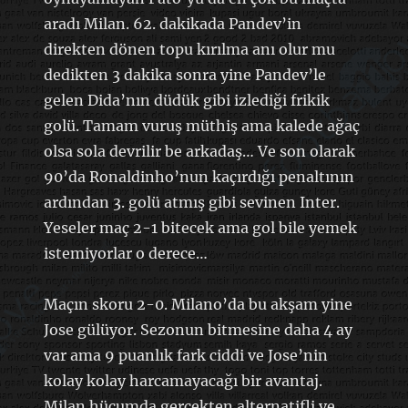
aradı Milan. 62. dakikada Pandev’in
direkten dönen topu kırılma anı olur mu
dedikten 3 dakika sonra yine Pandev’le
gelen Dida’nın düdük gibi izlediği frikik
golü. Tamam vuruş müthiş ama kalede ağaç
olsa sola devrilir be arkadaş… Ve son olarak
90’da Ronaldinho’nun kaçırdığı penaltının
ardından 3. golü atmış gibi sevinen Inter.
Yeseler maç 2-1 bitecek ama gol bile yemek
istemiyorlar o derece…
Maçın skoru 2-0. Milano’da bu akşam yine
Jose gülüyor. Sezonun bitmesine daha 4 ay
var ama 9 puanlık fark ciddi ve Jose’nin
kolay kolay harcamayacağı bir avantaj.
Milan hücumda gerçekten alternatifli ve