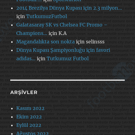
2014 Brezilya Dünya Kupası için 2.3 milyon…
için
TutkumuzFutbol
Galatasaray SK vs Chelsea FC Promo –
Champions…
için
K.A
Magandalıkta son nokta
için
selinsss
Dünya Kupası Şampiyonluğu için favori
adidas…
için
Tutkumuz Futbol
ARŞIVLER
Kasım 2022
Ekim 2022
Eylül 2022
Ağustos 2022