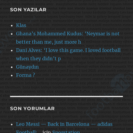
SON YAZILAR
Klas
Ghana’s Mohammed Kudus: ‘Neymar is not
better than me, just more h
Dani Alves: ‘I love this game. I loved football
when they didn’t p
Günaydın
Forma ?
SON YORUMLAR
Leo Messi — Back in Barcelona — adidas
Football:…
için
Sporstation