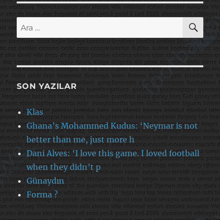
AR
Ara:
SON YAZILAR
Klas
Ghana’s Mohammed Kudus: ‘Neymar is not
better than me, just more h
Dani Alves: ‘I love this game. I loved football
when they didn’t p
Günaydın
Forma ?