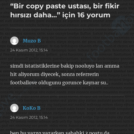
“Bir copy paste ustası, bir fikir
hırsızı daha…” için 16 yorum
Muzo B
dedi
ki:
24 Kasım 2012, 15:14
simdi istatistiklerine bakip nooluyo lan amma
hit aliyorum diyecek, sonra referrerin
footballove oldugunu gorunce kaynar su..
KoKo B
dedi
ki:
24 Kasım 2012, 15:14
ben bu yazıyı yazarken sabahki 3 postu da