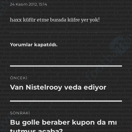
ki:
24 Kasım 2012, 15:14
haxx küfür etme burada küfre yer yok!
Yorumlar kapatıldı.
Yazı
ÖNCEKI
gezinmesi
Van Nistelrooy veda ediyor
Önceki
yazı:
SONRAKI
Bu golle beraber kupon da mı
Sonraki
yazı:
tutmuş acaba?