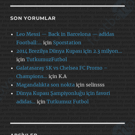
SON YORUMLAR
Leo Messi — Back in Barcelona — adidas
Football:…
için
Sporstation
2014 Brezilya Dünya Kupası için 2.3 milyon…
için
TutkumuzFutbol
Galatasaray SK vs Chelsea FC Promo –
Champions…
için
K.A
Magandalıkta son nokta
için
selinsss
Dünya Kupası Şampiyonluğu için favori
adidas…
için
Tutkumuz Futbol