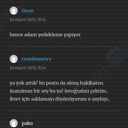
Ozan
dedi
ki:
24 Kasım 2012, 15:14
bence adam yedekleme yapıyor
trendometre
dedi
ki:
24 Kasım 2012, 15:14
ya yok artık! bu postu da almış hakikaten.
inanılmaz bir sey bu ya! fotoğrafını çektim..
ibret için saklamayı düsünüyorum o sayfayı..
pako
dedi