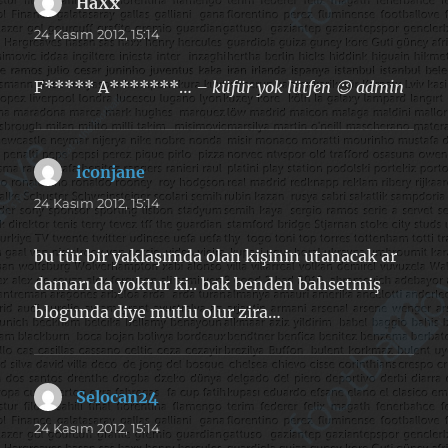
HaXx
dedi
ki:
24 Kasım 2012, 15:14
F***** A*******…
– küfür yok lütfen 😉 admin
iconjane
dedi
ki:
24 Kasım 2012, 15:14
bu tür bir yaklaşımda olan kişinin utanacak ar
damarı da yoktur ki.. bak benden bahsetmiş
blogunda diye mutlu olur zira…
Selocan24
dedi
ki:
24 Kasım 2012, 15:14