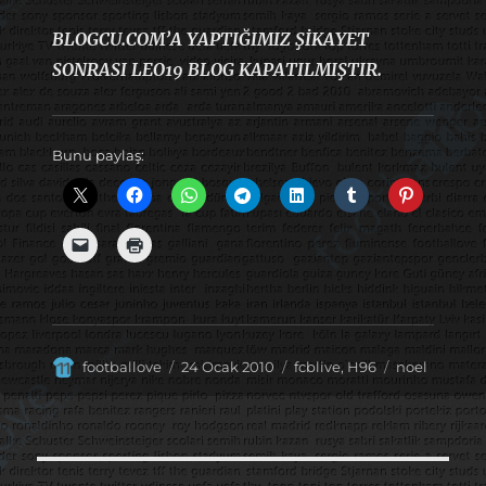
BLOGCU.COM’A YAPTIĞIMIZ ŞİKAYET
SONRASI LEO19 BLOG KAPATILMIŞTIR.
Bunu paylaş:
Yazar
Yayın
Kategoriler
Etiketler
footballove
24 Ocak 2010
fcblive
,
H96
noel
tarihi