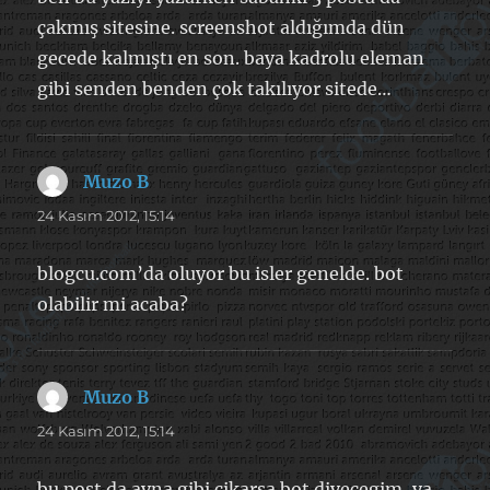
çakmış sitesine. screenshot aldığımda dün
gecede kalmıştı en son. baya kadrolu eleman
gibi senden benden çok takılıyor sitede…
Muzo B
dedi
ki:
24 Kasım 2012, 15:14
blogcu.com’da oluyor bu isler genelde. bot
olabilir mi acaba?
Muzo B
dedi
ki:
24 Kasım 2012, 15:14
bu post da ayna gibi cikarsa bot diyecegim, ya