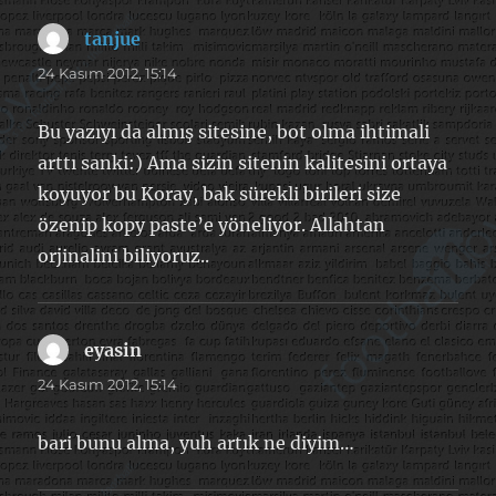
tanjue
dedi
ki:
24 Kasım 2012, 15:14
Bu yazıyı da almış sitesine, bot olma ihtimali
arttı sanki:) Ama sizin sitenin kalitesini ortaya
koyuyor bu Koray, bak sürekli birileri size
özenip kopy paste’e yöneliyor. Allahtan
orjinalini biliyoruz..
eyasin
dedi
ki:
24 Kasım 2012, 15:14
bari bunu alma, yuh artık ne diyim…