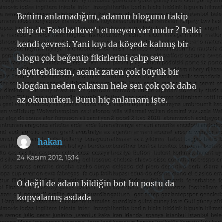
Benim anlamadığım, adamın blogunu takip
edip de Footballove’ı etmeyen var mıdır ? Belki
kendi çevresi. Yani kıyı da köşede kalmış bir
blogu çok beğenip fikirlerini çalıp sen
büyütebilirsin, acank zaten çok büyük bir
blogdan neden çalarsın hele sen çok çok daha
az okunurken. Bunu hiç anlamam işte.
hakan
dedi
ki:
24 Kasım 2012, 15:14
O değil de adam bildiğin bot bu postu da
kopyalamış asdada