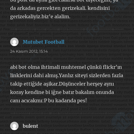
da arkadas gercekten gerizekali. kendisini
gerizekaliyiz.biz’e alalim.
Mutubet Football
dedi
ki:
24 Kasım 2012, 15:14
abi bot olma ihtimali muhtemel çünkü flickr’ın
linklerini dahi almış.Yanlız siteyi sizlerden fazla
takip ettiğide aşikar.Düşünceler herşey aynı
koray kendine bi iğne batır bakalım onunda
canı acıcakmı:P bu kadarıda pes!
bulent
dedi