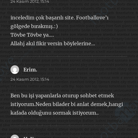
ki:
24 Kasım 2012, 15:14
inceledim çok başarılı site. Footballove’ı
gölgede bırakmış.:)
Tövbe Tövbe ya….
Allahj akıl fikir versin böylelerine…
Erim.
dedi
ki:
24 Kasım 2012, 15:14
Ben bu işi yapanlarla oturup sohbet etmek
istiyorum.Neden bilader bi anlat demek,hangi
kafada olduğunu sormak istiyorum..