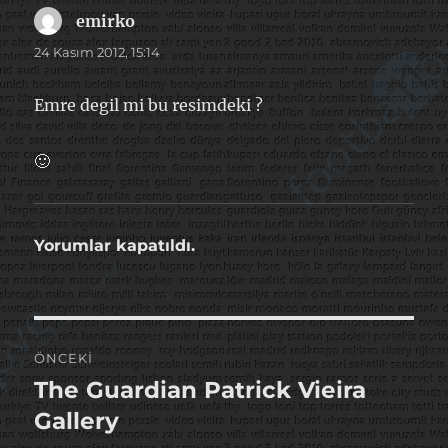
emirko
dedi
ki:
24 Kasım 2012, 15:14
Emre degil mi bu resimdeki ?
🙂
Yorumlar kapatıldı.
Yazı
ÖNCEKI
gezinmesi
The Guardian Patrick Vieira
Önceki
yazı:
Gallery