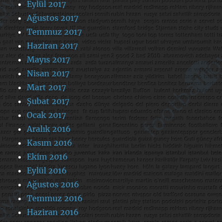
Eylül 2017
Ağustos 2017
Temmuz 2017
Haziran 2017
Mayıs 2017
Nisan 2017
Mart 2017
Şubat 2017
Ocak 2017
Aralık 2016
Kasım 2016
Ekim 2016
Eylül 2016
Ağustos 2016
Temmuz 2016
Haziran 2016