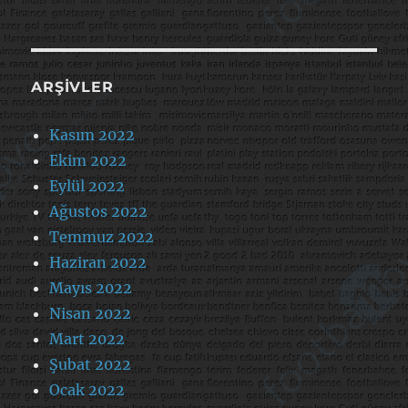
ARŞIVLER
Kasım 2022
Ekim 2022
Eylül 2022
Ağustos 2022
Temmuz 2022
Haziran 2022
Mayıs 2022
Nisan 2022
Mart 2022
Şubat 2022
Ocak 2022