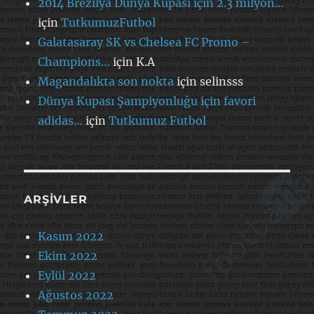
2014 Brezilya Dünya Kupası için 2.3 milyon…
için
TutkumuzFutbol
Galatasaray SK vs Chelsea FC Promo –
Champions…
için
K.A
Magandalıkta son nokta
için
selinsss
Dünya Kupası Şampiyonluğu için favori
adidas…
için
Tutkumuz Futbol
ARŞIVLER
Kasım 2022
Ekim 2022
Eylül 2022
Ağustos 2022