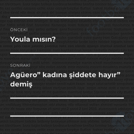
Yazı
ÖNCEKI
gezinmesi
Youla mısın?
Önceki
yazı:
SONRAKI
Agüero” kadına şiddete hayır”
Sonraki
yazı:
demiş