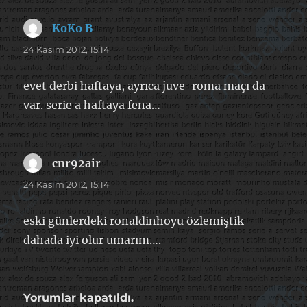
KoKo B
dedi
ki:
24 Kasım 2012, 15:14
evet derbi haftaya, ayrıca juve-roma maçı da
var. serie a haftaya fena…
cnr92air
dedi
ki:
24 Kasım 2012, 15:14
eski günlerdeki ronaldinhoyu özlemiştik
dahada iyi olur umarım….
Yorumlar kapatıldı.