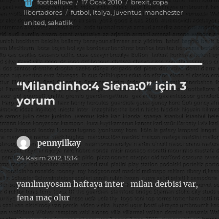
Yazar
Yayın
Kategoriler
footballove
17 Ocak 2010
brexit
,
copa
tarihi
Etiketler
libertadores
futbol
,
italya
,
juventus
,
manchester
united
,
sakatlik
“Milandinho:4 Siena:0” için 3
yorum
pennyilkay
dedi
ki:
24 Kasım 2012, 15:14
yanılmıyosam haftaya inter- milan derbisi var,
fena maç olur