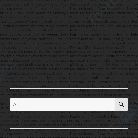
AR
Ara: