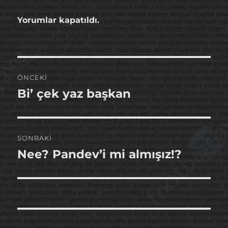
Yorumlar kapatıldı.
Yazı
ÖNCEKI
gezinmesi
Bi’ çek yaz başkan
Önceki
yazı:
SONRAKI
Nee? Pandev’i mi almışız!?
Sonraki
yazı: