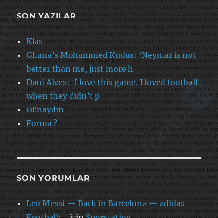
SON YAZILAR
Klas
Ghana’s Mohammed Kudus: ‘Neymar is not
better than me, just more h
Dani Alves: ‘I love this game. I loved football
when they didn’t p
Günaydın
Forma ?
SON YORUMLAR
Leo Messi — Back in Barcelona — adidas
Football:…
için
Sporstation