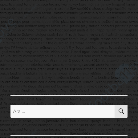
AR
Ara: