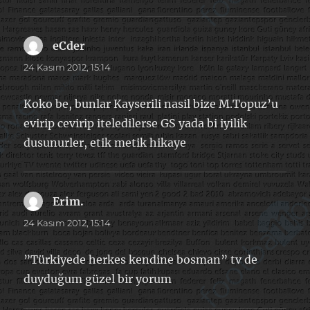
eCder
dedi
ki:
24 Kasım 2012, 15:14
Koko be, bunlar Kayserili nasil bize M.Topuz’u
evirip cevirip iteledilerse GS yada bi iyilik
dusunurler, etik metik hikaye
Erim.
dedi
ki:
24 Kasım 2012, 15:14
”Türkiyede herkes kendine bosman” tv de
duyduğum güzel bir yorum