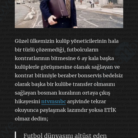
Güzel ülkemizin kulüp yöneticilerinin hala
bir türlü çözemediği, futbolcuların
kontratlarının bitmesine 6 ay kala başka
kulüplerle görüşmesine olanak sağlayan ve
kontrat bitimiyle beraber bonservis bedelsiz
olarak başka bir kulübe transfer olmasını
sağlayan bosman kuralının ortaya çıkış
hikayesini
ntvmsnbc
arşivinde tekrar
okuyunca paylaşmak lazımdır yoksa ETİK
olmaz dedim;
Futbol dünyasını altüst eden