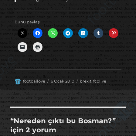
Bunu paylaş:
Yazar
Yayın
Kategoriler
footballove
6 Ocak 2010
brexit
,
fcblive
tarihi
“Nereden çıktı bu Bosman?”
için 2 yorum