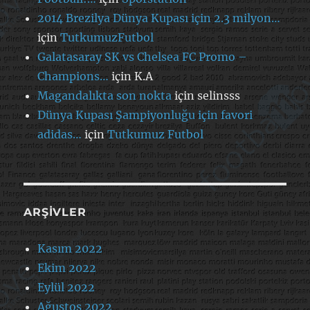
2014 Brezilya Dünya Kupası için 2.3 milyon…
için
TutkumuzFutbol
Galatasaray SK vs Chelsea FC Promo –
Champions…
için
K.A
Magandalıkta son nokta
için
selinsss
Dünya Kupası Şampiyonluğu için favori
adidas…
için
Tutkumuz Futbol
ARŞIVLER
Kasım 2022
Ekim 2022
Eylül 2022
Ağustos 2022