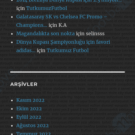
için
TutkumuzFutbol
Galatasaray SK vs Chelsea FC Promo –
Champions…
için
K.A
Magandalıkta son nokta
için
selinsss
Dünya Kupası Şampiyonluğu için favori
adidas…
için
Tutkumuz Futbol
ARŞIVLER
Kasım 2022
Ekim 2022
Eylül 2022
Ağustos 2022
Temmuz 2022