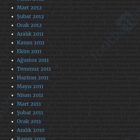
Mart 2012
Şubat 2012
Ocak 2012
Aralık 2011
Kasım 2011
Ekim 2011
Ağustos 2011
Temmuz 2011
Haziran 2011
Mayıs 2011
Nisan 2011
Mart 2011
Şubat 2011
Ocak 2011
Aralık 2010
Kasım 2010