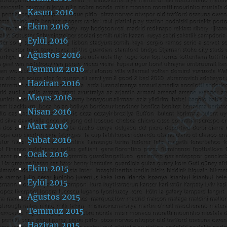
Kasım 2016
Ekim 2016
Eylül 2016
Ağustos 2016
Temmuz 2016
Haziran 2016
Mayıs 2016
Nisan 2016
Mart 2016
Şubat 2016
Ocak 2016
Ekim 2015
Eylül 2015
Ağustos 2015
Temmuz 2015
Haziran 2015