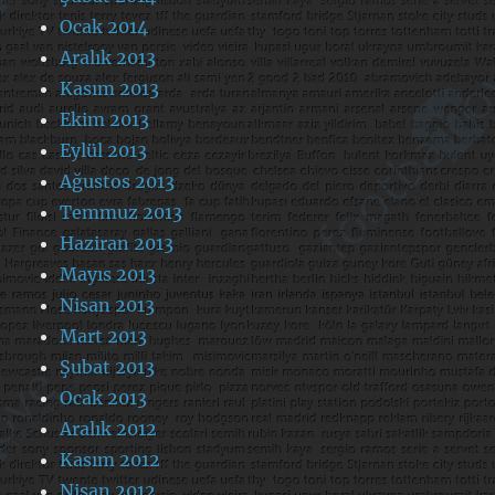
Ocak 2014
Aralık 2013
Kasım 2013
Ekim 2013
Eylül 2013
Ağustos 2013
Temmuz 2013
Haziran 2013
Mayıs 2013
Nisan 2013
Mart 2013
Şubat 2013
Ocak 2013
Aralık 2012
Kasım 2012
Nisan 2012