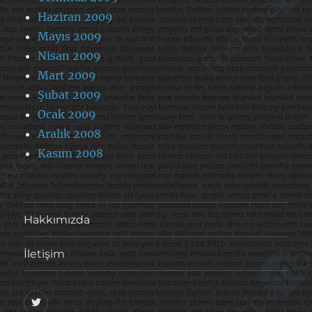
Haziran 2009
Mayıs 2009
Nisan 2009
Mart 2009
Şubat 2009
Ocak 2009
Aralık 2008
Kasım 2008
Hakkımızda
İletişim
@footballove