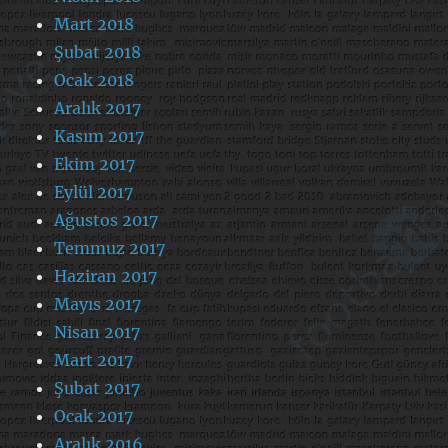
Mart 2018
Şubat 2018
Ocak 2018
Aralık 2017
Kasım 2017
Ekim 2017
Eylül 2017
Ağustos 2017
Temmuz 2017
Haziran 2017
Mayıs 2017
Nisan 2017
Mart 2017
Şubat 2017
Ocak 2017
Aralık 2016