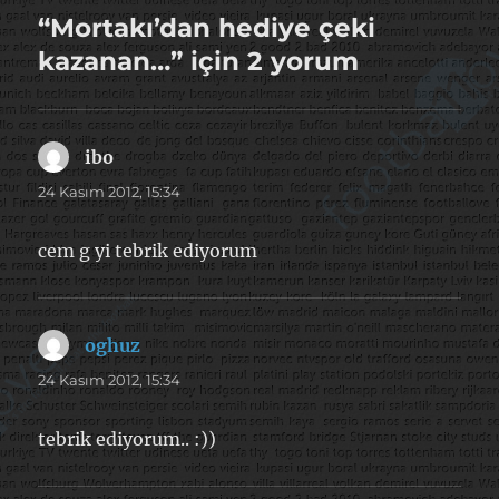
“Mortakı’dan hediye çeki
kazanan…” için 2 yorum
ibo
dedi
ki:
24 Kasım 2012, 15:34
cem g yi tebrik ediyorum
oghuz
dedi
ki:
24 Kasım 2012, 15:34
tebrik ediyorum.. :))