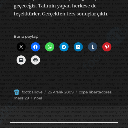
geçeceğiz. Tahmin yapan herkese de
teşekkürler. Gerçekten ters sonuçlar çıktı.
Bunu paylaş:
Yazar
Yayın
Kategoriler
footballove
26 Aralık 2009
copa libertadores
,
tarihi
Etiketler
messi29
noel