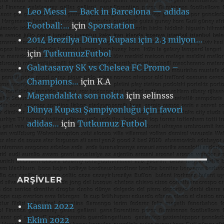
Leo Messi — Back in Barcelona — adidas
Football:…
için
Sporstation
2014 Brezilya Dünya Kupası için 2.3 milyon…
için
TutkumuzFutbol
Galatasaray SK vs Chelsea FC Promo –
Champions…
için
K.A
Magandalıkta son nokta
için
selinsss
Dünya Kupası Şampiyonluğu için favori
adidas…
için
Tutkumuz Futbol
ARŞIVLER
Kasım 2022
Ekim 2022