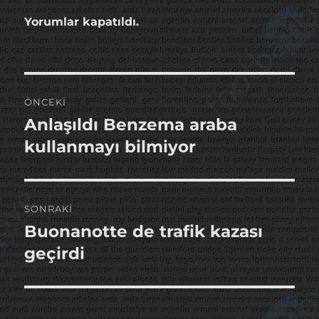
Yorumlar kapatıldı.
Yazı
ÖNCEKI
gezinmesi
Anlaşıldı Benzema araba
Önceki
yazı:
kullanmayı bilmiyor
SONRAKI
Buonanotte de trafik kazası
Sonraki
yazı:
geçirdi