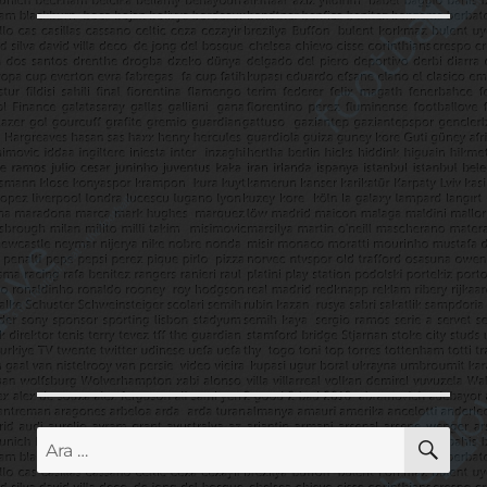
AR
Ara: