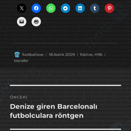
Yazar
Yayın
Kategoriler
Etiketler
footballove
18 Aralık 2009
fcblive
,
H96
tarihi
transfer
Yazı
ÖNCEKI
gezinmesi
Denize giren Barcelonalı
Önceki
yazı:
futbolculara röntgen