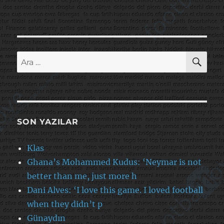
AR
Ara:
SON YAZILAR
Klas
Ghana’s Mohammed Kudus: ‘Neymar is not
better than me, just more h
Dani Alves: ‘I love this game. I loved football
when they didn’t p
Günaydın