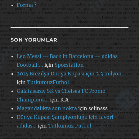
Forma ?
SON YORUMLAR
Leo Messi — Back in Barcelona — adidas
Football:…
için
Sporstation
2014 Brezilya Dünya Kupası için 2.3 milyon…
için
TutkumuzFutbol
Galatasaray SK vs Chelsea FC Promo –
Champions…
için
K.A
Magandalıkta son nokta
için
selinsss
Dünya Kupası Şampiyonluğu için favori
adidas…
için
Tutkumuz Futbol