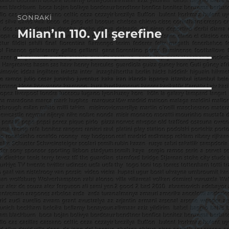
SONRAKI
Milan’ın 110. yıl şerefine
Sonraki
yazı: