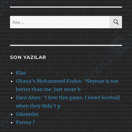
AR
Ara:
SON YAZILAR
Klas
Ghana’s Mohammed Kudus: ‘Neymar is not
better than me, just more h
Dani Alves: ‘I love this game. I loved football
when they didn’t p
Günaydın
Forma ?