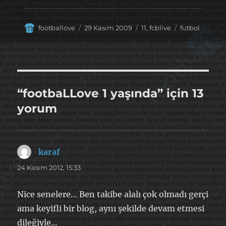
Yazar
Yayın
Kategoriler
Etiketler
footballove
29 Kasım 2009
11
,
fcblive
futbol
tarihi
“footbaLLove 1 yaşında” için 13
yorum
karaf
dedi
ki:
24 Kasım 2012, 15:33
Nice senelere… Ben takibe alalı çok olmadı gerçi
ama keyifli bir blog, aynı şekilde devam etmesi
dileğiyle…