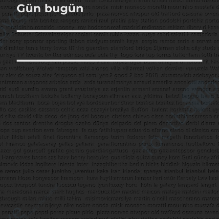
Gün bugün
Sonraki
yazı: