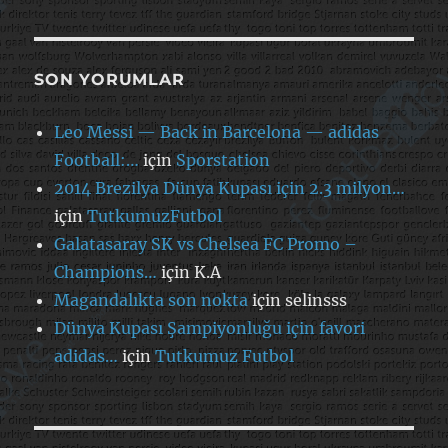
SON YORUMLAR
Leo Messi — Back in Barcelona — adidas
Football:…
için
Sporstation
2014 Brezilya Dünya Kupası için 2.3 milyon…
için
TutkumuzFutbol
Galatasaray SK vs Chelsea FC Promo –
Champions…
için
K.A
Magandalıkta son nokta
için
selinsss
Dünya Kupası Şampiyonluğu için favori
adidas…
için
Tutkumuz Futbol