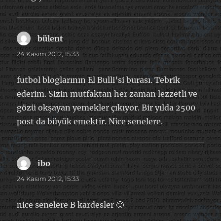
bülent
dedi
ki:
24 Kasım 2012, 15:33
futbol bloglarının El Bulli’si burası. Tebrik
ederim. Sizin mutfaktan her zaman lezzetli ve
gözü okşayan yemekler çıkıyor. Bir yılda 2500
post da büyük emektir. Nice senelere.
ibo
dedi
ki:
24 Kasım 2012, 15:33
nice senelere B kardesler 🙂