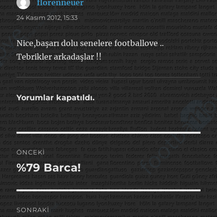
florenneuer
dedi
ki:
24 Kasım 2012, 15:33
Nice,başarı dolu senelere footballove ..
Tebrikler arkadaşlar !!
Yorumlar kapatıldı.
Yazı
ÖNCEKI
gezinmesi
%79 Barca!
Önceki
yazı:
SONRAKI