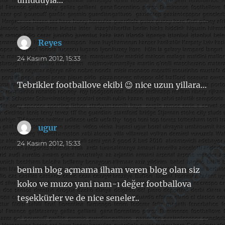
umuduyla…
Reyes
dedi
ki:
24 Kasım 2012, 15:33
Tebrikler footballove ekibi 😉 nice uzun yillara…
ugur
dedi
ki:
24 Kasım 2012, 15:33
benim blog açmama ilham veren blog olan siz
koko ve muzo yani nam-ı değer footballova
teşekkürler ve de nice seneler..