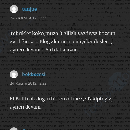
tanjue
dedi
ki:
24 Kasım 2012, 15:33
Tebrikler koko,muzo:) Alllah yazdıysa bozsun
ayrılığınızı… Blog aleminin en iyi kardeşleri ,
aynen devam… Yol daha uzun.
bokbocesi
dedi
ki:
24 Kasım 2012, 15:33
El Bulli cok dogru bi benzetme 🙂 Takipteyiz,
aynen devam.