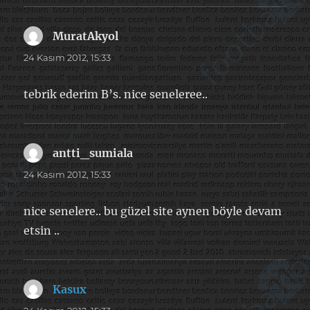
MuratAkyol
dedi
ki:
24 Kasım 2012, 15:33
tebrik ederim B’s. nice seneleree..
antti_sumiala
dedi
ki:
24 Kasım 2012, 15:33
nice senelere.. bu güzel site aynen böyle devam
etsin ..
Kasux
dedi
ki: