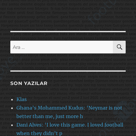
AR
Ara:
SON YAZILAR
Klas
Ghana’s Mohammed Kudus: ‘Neymar is not
better than me, just more h
Dani Alves: ‘I love this game. I loved football
when they didn’t p