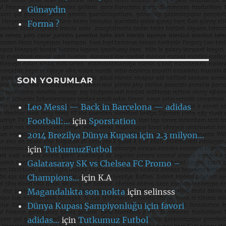
Günaydın
Forma ?
SON YORUMLAR
Leo Messi — Back in Barcelona — adidas
Football:…
için
Sporstation
2014 Brezilya Dünya Kupası için 2.3 milyon…
için
TutkumuzFutbol
Galatasaray SK vs Chelsea FC Promo –
Champions…
için
K.A
Magandalıkta son nokta
için
selinsss
Dünya Kupası Şampiyonluğu için favori
adidas…
için
Tutkumuz Futbol