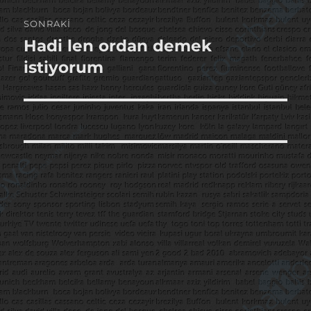
SONRAKI
Hadi len ordan demek
Sonraki
yazı:
istiyorum