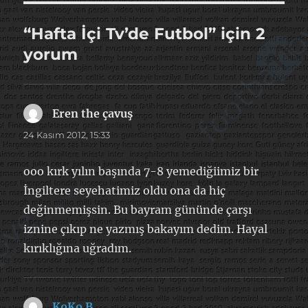
“Hafta İçi Tv’de Futbol” için 2
yorum
Eren the çavuş
dedi
ki:
24 Kasım 2012, 15:33
ooo kırk yılın başında 7-8 yemediğiimiz bir
İngiltere seyehatimiz oldu ona da hiç
değinmemişsin. Bu bayram gününde çarşı
iznine çıkıp ne yazmış bakayım dedim. Hayal
kırıklığına uğradım.
KoKo B
dedi