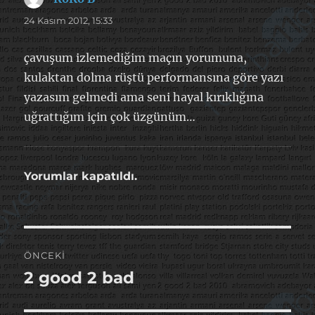
ki:
24 Kasım 2012, 15:33
çavuşum izlemediğim maçın yorumuna,
kulaktan dolma rüştü performansına göre yazı
yazasım gelmedi ama seni hayal kırıklığına
uğrattığım için çok üzgünüm…
Yorumlar kapatıldı.
Yazı
ÖNCEKI
gezinmesi
2 good 2 bad
Önceki
yazı: