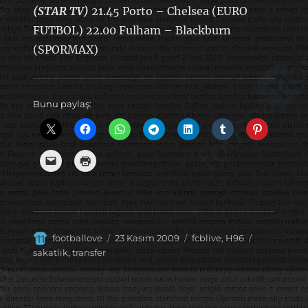
(STAR TV)
21.45 Porto – Chelsea (EURO
FUTBOL) 22.00 Fulham – Blackburn
(SPORMAX)
Bunu paylaş:
Yazar
Yayın
Kategoriler
Etiketler
footballove
23 Kasım 2009
fcblive
,
H96
tarihi
sakatlik
,
transfer