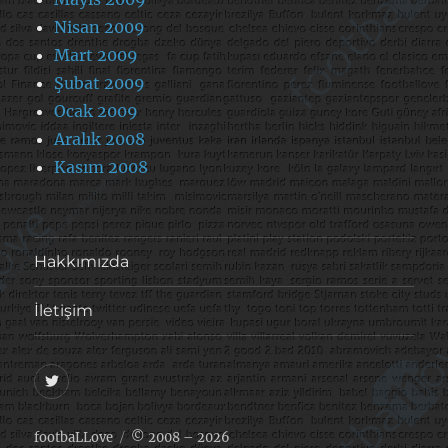
Nisan 2009
Mart 2009
Şubat 2009
Ocak 2009
Aralık 2008
Kasım 2008
Hakkımızda
İletişim
@footballove
footbaLLove
© 2008 – 2026