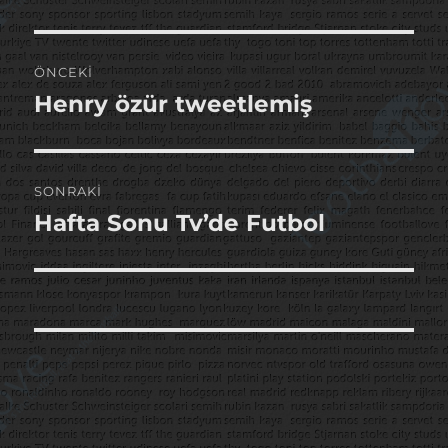
Yazı
ÖNCEKI
gezinmesi
Henry özür tweetlemiş
Önceki
yazı:
SONRAKI
Hafta Sonu Tv’de Futbol
Sonraki
yazı: