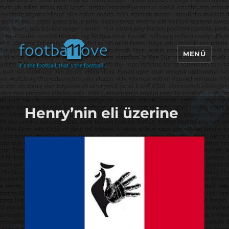
MENÜ
footbaLLove
Henry’nin eli üzerine