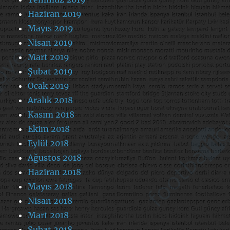
Haziran 2019
Mayıs 2019
Nisan 2019
Mart 2019
Şubat 2019
Ocak 2019
Aralık 2018
Kasım 2018
Ekim 2018
Eylül 2018
Ağustos 2018
Haziran 2018
Mayıs 2018
Nisan 2018
Mart 2018
Şubat 2018