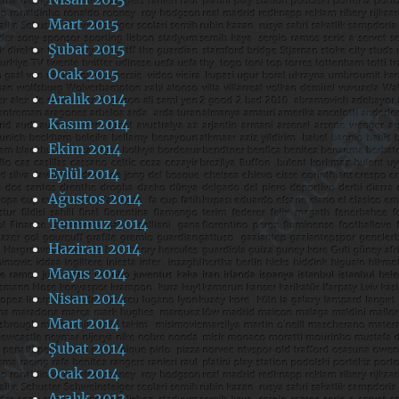
Mart 2015
Şubat 2015
Ocak 2015
Aralık 2014
Kasım 2014
Ekim 2014
Eylül 2014
Ağustos 2014
Temmuz 2014
Haziran 2014
Mayıs 2014
Nisan 2014
Mart 2014
Şubat 2014
Ocak 2014
Aralık 2013