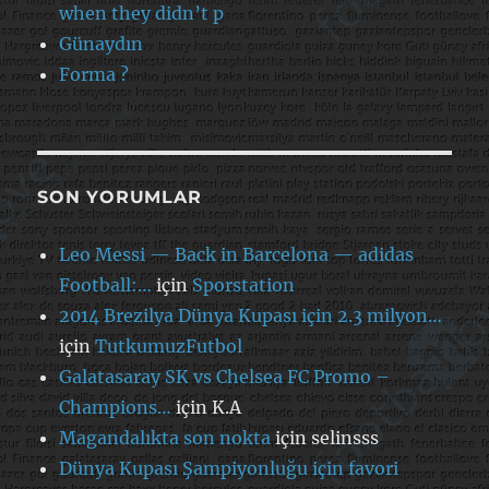
when they didn’t p
Günaydın
Forma ?
SON YORUMLAR
Leo Messi — Back in Barcelona — adidas
Football:…
için
Sporstation
2014 Brezilya Dünya Kupası için 2.3 milyon…
için
TutkumuzFutbol
Galatasaray SK vs Chelsea FC Promo –
Champions…
için
K.A
Magandalıkta son nokta
için
selinsss
Dünya Kupası Şampiyonluğu için favori