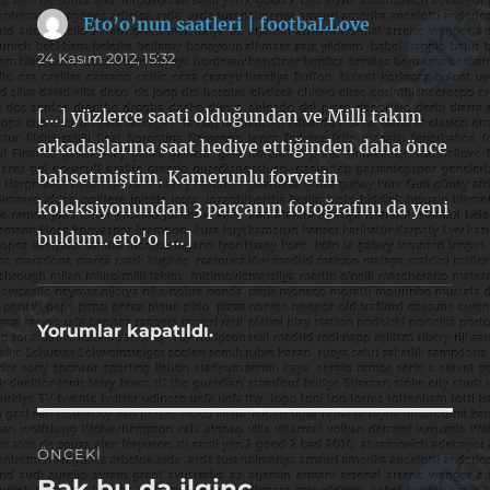
Eto’o’nun saatleri | footbaLLove
dedi
ki:
24 Kasım 2012, 15:32
[…] yüzlerce saati olduğundan ve Milli takım
arkadaşlarına saat hediye ettiğinden daha önce
bahsetmiştim. Kamerunlu forvetin
koleksiyonundan 3 parçanın fotoğrafını da yeni
buldum. eto'o […]
Yorumlar kapatıldı.
Yazı
ÖNCEKI
gezinmesi
Bak bu da ilginç
Önceki