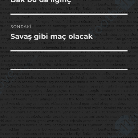
yazı:
SONRAKI
Savaş gibi maç olacak
Sonraki
yazı: