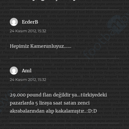
EcderB
dedi
ki:
24 Kasım 2012, 15:32
Hepimiz Kamerunluyuz……
Anıl
dedi
ki:
24 Kasım 2012, 15:32
29.000 pound flan değildir ya…türkiyedeki
pazarlarda 5 liraya saat satan zenci
akrabalarından alıp kakalamıştır..:D:D