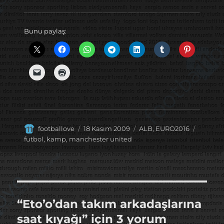
Bunu paylaş:
Yazar
Yayın
Kategoriler
Etiketle
footballove
18 Kasım 2009
ALB
,
EURO2016
tarihi
futbol
,
kamp
,
manchester united
“Eto’o’dan takım arkadaşlarına
saat kıyağı” için 3 yorum